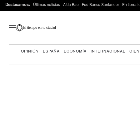
Destacamos:
Últimas noticias
Aída Bao
Fed Banco Santander
En tierra 
El tiempo en tu ciudad
OPINIÓN
ESPAÑA
ECONOMÍA
INTERNACIONAL
CIEN