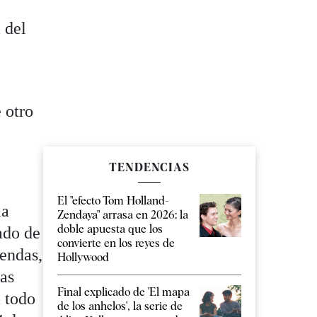
 del
 otro
TENDENCIAS
El "efecto Tom Holland-
la
Zendaya" arrasa en 2026: la
doble apuesta que los
ado de
convierte en los reyes de
endas,
Hollywood
ias
Final explicado de 'El mapa
a todo
de los anhelos', la serie de