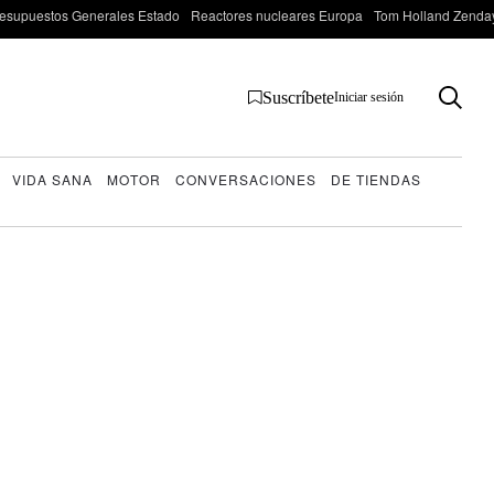
esupuestos Generales Estado
Reactores nucleares Europa
Tom Holland Zenda
Suscríbete
Iniciar sesión
VIDA SANA
MOTOR
CONVERSACIONES
DE TIENDAS