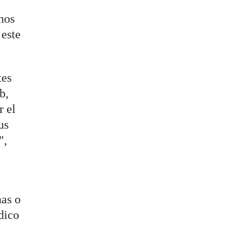
nos
 este
tes
b,
r el
us
",
e
nas o
dico