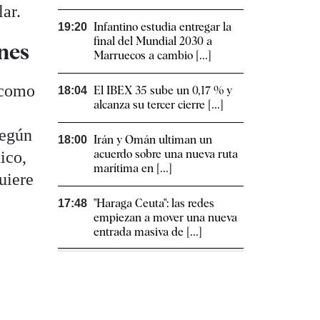
lar.
Infantino estudia entregar la
19:20
final del Mundial 2030 a
nes
Marruecos a cambio [...]
 como
El IBEX 35 sube un 0,17 % y
18:04
alcanza su tercer cierre [...]
Según
Irán y Omán ultiman un
18:00
acuerdo sobre una nueva ruta
ico,
marítima en [...]
uiere
"Haraga Ceuta": las redes
17:48
empiezan a mover una nueva
entrada masiva de [...]