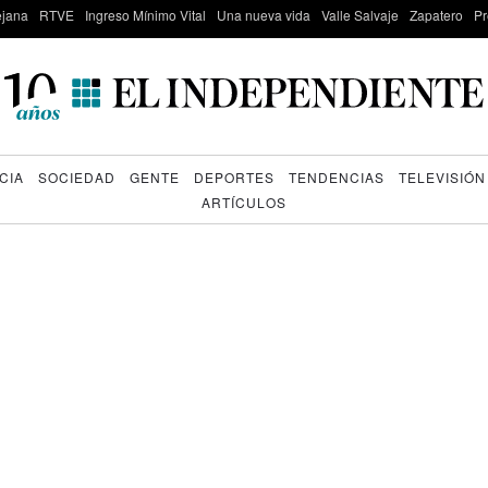
lejana
RTVE
Ingreso Mínimo Vital
Una nueva vida
Valle Salvaje
Zapatero
Pr
CIA
SOCIEDAD
GENTE
DEPORTES
TENDENCIAS
TELEVISIÓN
ARTÍCULOS