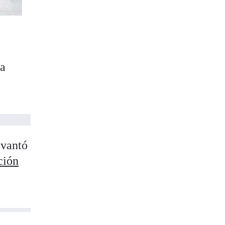
na
evantó
ción