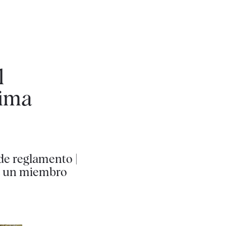
l
tima
 de reglamento |
e a un miembro