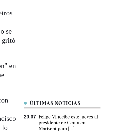
etros
jo se
 gritó
ón" en
se
ron
ÚLTIMAS NOTICIAS
l
Felipe VI recibe este jueves al
20:07
ncisco
presidente de Ceuta en
 lo
Marivent para [...]