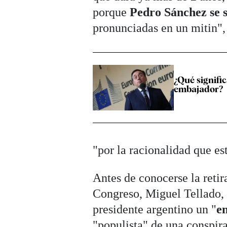
porque
Pedro Sánchez se s
pronunciadas en un mitin",
¿Qué signific
embajador?
"por la racionalidad que es
Antes de conocerse la retir
Congreso, Miguel Tellado, 
presidente argentino un "
e
"populista" de una conspir