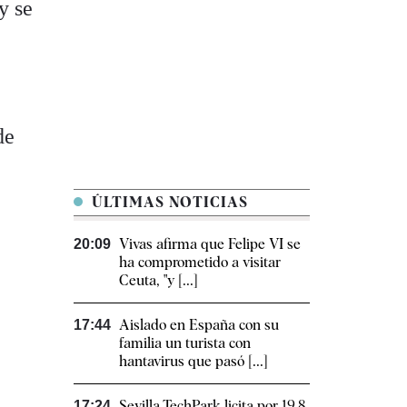
y se
de
ÚLTIMAS NOTICIAS
Vivas afirma que Felipe VI se
20:09
ha comprometido a visitar
Ceuta, "y [...]
Aislado en España con su
17:44
familia un turista con
hantavirus que pasó [...]
Sevilla TechPark licita por 19,8
17:24