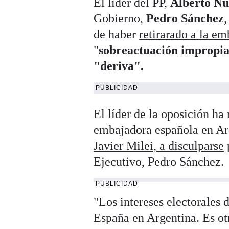
El líder del PP,
Alberto Nú
Gobierno,
Pedro Sánchez
,
de haber
retirarado a la e
"
sobreactuación impropi
"deriva".
PUBLICIDAD
El líder de la oposición ha 
embajadora española en Arg
Javier Milei, a disculparse
p
Ejecutivo, Pedro Sánchez.
PUBLICIDAD
"Los intereses electorales
España en Argentina. Es ot