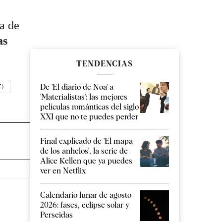
a de
as
TENDENCIAS
De 'El diario de Noa' a
E)
'Materialistas': las mejores
películas románticas del siglo
XXI que no te puedes perder
Final explicado de 'El mapa
de los anhelos', la serie de
Alice Kellen que ya puedes
ver en Netflix
Calendario lunar de agosto
2026: fases, eclipse solar y
Perseidas