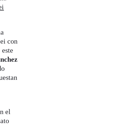
ei
ha
lei con
 este
ánchez
do
uestan
n el
lato
.