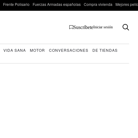
Frente Polisario
Fuerzas Armadas españolas
Compra vivienda
Mejores pelí
Suscríbete
Iniciar sesión
VIDA SANA
MOTOR
CONVERSACIONES
DE TIENDAS