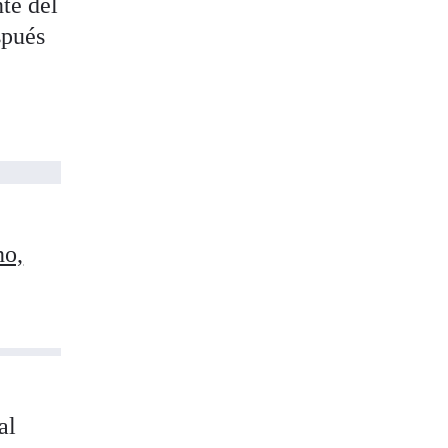
nte del
spués
no,
al