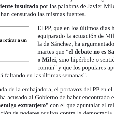
iente insultado
por las
palabras de Javier Mil
 han censurado las mismas fuentes.
El PP, que en los últimos días 
equiparado la actuación de Mi
a retirar a un
la de Sánchez, ha argumentado
martes que "
el debate no es S
o Milei
, sino hipérbole o senti
común" y que los populares ap
tá faltando en las últimas semanas".
ada de la embajadora, el portavoz del PP en el
ha acusado al Gobierno de haber encontrado e
nemigo extranjero
" con el que apuntalar el re
ación de poderes ocultos contra la democracia