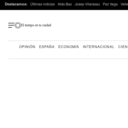
Destacamos:
Últimas noticias
Aída Bao
Josep Vilarasau
Paz Vega
Vall
El tiempo en tu ciudad
OPINIÓN
ESPAÑA
ECONOMÍA
INTERNACIONAL
CIEN