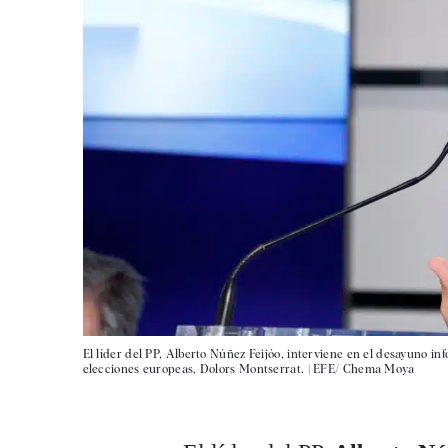
El líder del PP, Alberto Núñez Feijóo, interviene en el desayuno in
elecciones europeas, Dolors Montserrat. |
EFE/ Chema Moya