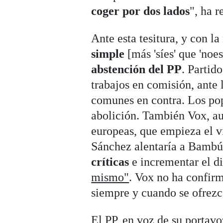
coger por dos lados
", ha 
Ante esta tesitura, y con l
simple
[más 'síes' que 'noes
abstención del PP
. Partid
trabajos en comisión, ante
comunes en contra. Los popu
abolición. También Vox, au
europeas, que empieza el 
Sánchez alentaría a Bambú
críticas
e incrementar el d
mismo"
. Vox no ha confirm
siempre y cuando se ofrezca
El PP, en voz de su portav