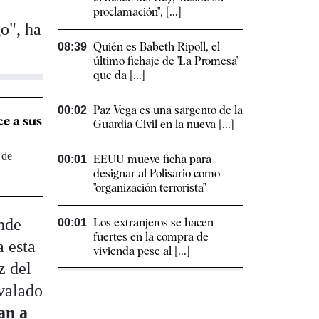
proclamación", [...]
go", ha
Quién es Babeth Ripoll, el
08:39
último fichaje de 'La Promesa'
que da [...]
Paz Vega es una sargento de la
00:02
ce a sus
Guardia Civil en la nueva [...]
 de
EEUU mueve ficha para
00:01
designar al Polisario como
"organización terrorista"
ende
Los extranjeros se hacen
00:01
fuertes en la compra de
a esta
vivienda pese al [...]
z del
avalado
an a