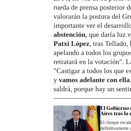
rueda de prensa posterior d
valorarán la postura del G
importante ver el desarroll
abstención
, que daría luz 
Patxi López
, tras Tellado
apelando a todos los grupo
retratará en la votación". L
"Castigar a todos los que e
y
vamos adelante con ella
saldrá, porque hay un senti
El Gobierno 
Aires tras la
El choque escala
definitivamente 