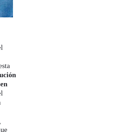
el
esta
tución
 en
el
a
a
que