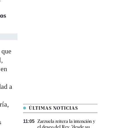
los
, que
l,
 en
dad a
ría,
ÚLTIMAS NOTICIAS
s
Zarzuela reitera la intención y
11:05
el deseo del Rey, "desde su