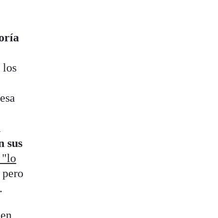
oría
a
 los
 esa
a
n sus
 "lo
 pero
.
 en