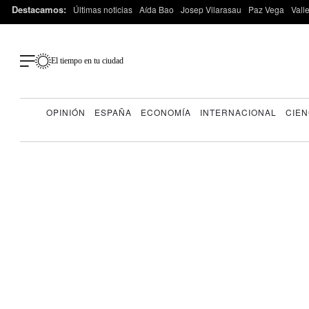
Destacamos:
Últimas noticias
Aída Bao
Josep Vilarasau
Paz Vega
Vall
El tiempo en tu ciudad
OPINIÓN
ESPAÑA
ECONOMÍA
INTERNACIONAL
CIEN