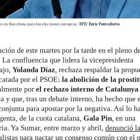
co en Barcelona para las elecciones europeas |
EFE/ Enric Fontcuberta
ción de este martes por la tarde en el pleno d
 La confluencia que lidera la vicepresidenta
ajo,
Yolanda Díaz
, rechaza respaldar la propu
escatada por el PSOE:
la abolición de la prosti
ialmente por
el rechazo interno de Catalunya
ta y que, tras un debate interno, ha hecho que 
onjunta para apostar por la negativa. Así lo h
enta, de la cuota catalana,
Gala Pin
, en una
ia. Ya Sumar, entre marzo y abril,
denunció l
alistas
para pactar un consenso común con el 