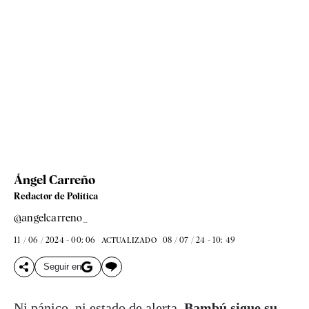
Ángel Carreño
Redactor de Política
@angelcarreno_
11 / 06 / 2024 - 00: 06
08 / 07 / 24 - 10: 49
ACTUALIZADO
Seguir en
Ni pánico, ni estado de alerta.
Bambú sigue su