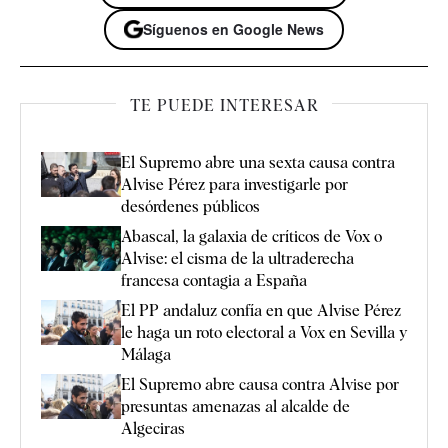
Síguenos en Google News
TE PUEDE INTERESAR
El Supremo abre una sexta causa contra
Alvise Pérez para investigarle por
desórdenes públicos
Abascal, la galaxia de críticos de Vox o
Alvise: el cisma de la ultraderecha
francesa contagia a España
El PP andaluz confía en que Alvise Pérez
le haga un roto electoral a Vox en Sevilla y
Málaga
El Supremo abre causa contra Alvise por
presuntas amenazas al alcalde de
Algeciras