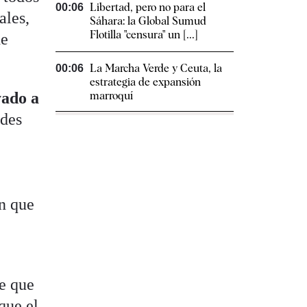
Libertad, pero no para el
00:06
ales,
Sáhara: la Global Sumud
Flotilla "censura" un [...]
de
La Marcha Verde y Ceuta, la
00:06
estrategia de expansión
yado a
marroquí
edes
en que
de que
que el