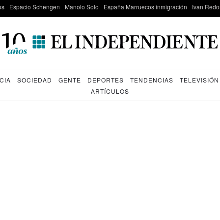
os
Espacio Schengen
Manolo Solo
España Marruecos inmigración
Ivan Red
CIA
SOCIEDAD
GENTE
DEPORTES
TENDENCIAS
TELEVISIÓN
ARTÍCULOS