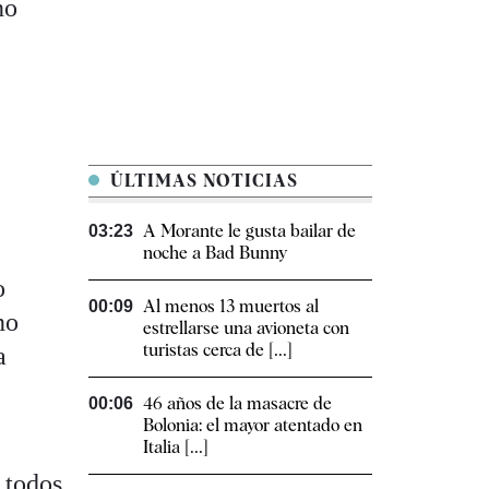
no
ÚLTIMAS NOTICIAS
A Morante le gusta bailar de
03:23
noche a Bad Bunny
o
Al menos 13 muertos al
00:09
no
estrellarse una avioneta con
turistas cerca de [...]
a
46 años de la masacre de
00:06
Bolonia: el mayor atentado en
Italia [...]
 todos