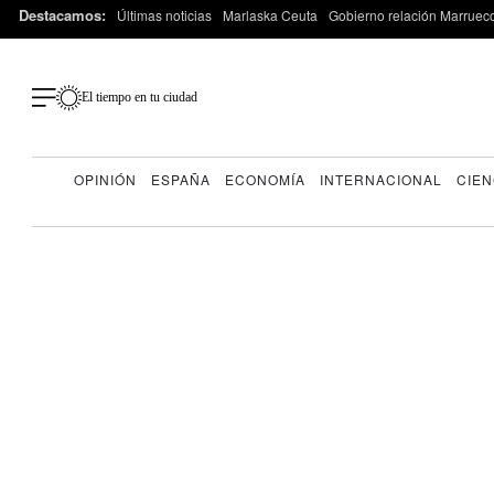
Destacamos:
Últimas noticias
Marlaska Ceuta
Gobierno relación Marruec
El tiempo en tu ciudad
OPINIÓN
ESPAÑA
ECONOMÍA
INTERNACIONAL
CIEN