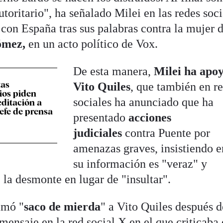
toritario", ha señalado Milei en las redes soci
 con España tras sus palabras contra la mujer 
ómez,
en un acto político de Vox.
De esta manera,
Milei ha apo
tas
Vito Quiles
, que también en r
ios piden
sociales ha anunciado que ha
editación a
jefe de prensa
presentado
acciones
judiciales
contra Puente por
amenazas graves, insistiendo 
su información es "veraz" y
 la desmonte en lugar de "insultar".
lamó "
saco de mierda
" a Vito Quiles después 
ensaje en la red social X en el que criticaba 