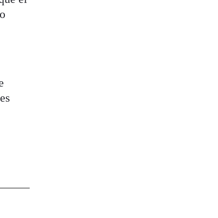
do
e
ues