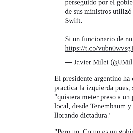
perseguido por el gobi
de sus ministros utilizó
Swift.
Si un funcionario de n
https://t.co/vubn0wvsg
— Javier Milei (@JMil
El presidente argentino ha 
practica la izquierda pues,
"quisiera meter preso a un 
local, desde Tenembaum y 
llorando dictadura."
"Pero no. Como es un gobier