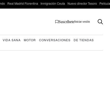
ondo
Real Madrid Fiorentina
Inmigración Ceuta
Nuevo director Tesoro
Películ
Suscríbete
Iniciar sesión
VIDA SANA
MOTOR
CONVERSACIONES
DE TIENDAS