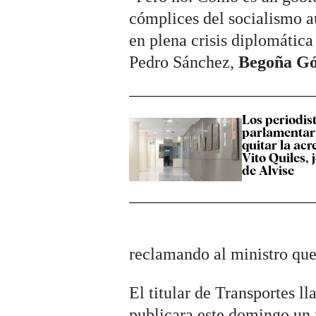
cómplices del socialismo au
en plena crisis diplomática
Pedro Sánchez,
Begoña G
Los periodis
parlamentar
quitar la acr
Vito Quiles, 
de Alvise
reclamando al ministro que
El titular de Transportes l
publicara este domingo un m