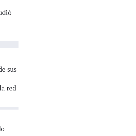
udió
de sus
la red
do