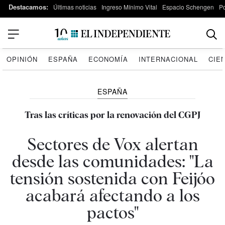
Destacamos:
Últimas noticias
Ingreso Mínimo Vital
Espacio Schengen
P
OPINIÓN
ESPAÑA
ECONOMÍA
INTERNACIONAL
CIE
ESPAÑA
Tras las críticas por la renovación del CGPJ
Sectores de Vox alertan
desde las comunidades: "La
tensión sostenida con Feijóo
acabará afectando a los
pactos"