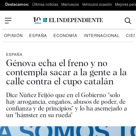
Destacamos:
Últimas noticias
Marruecos
Vehículos ocasión
Mejores pelí
OPINIÓN
ESPAÑA
ECONOMÍA
INTERNACIONAL
CIE
ESPAÑA
Génova echa el freno y no
contempla sacar a la gente a la
calle contra el cupo catalán
Dice Núñez Feijóo que en el Gobierno "solo
hay arrogancia, engaños, abusos de poder, de
confianza y de principios" y lo ha asemejado a
un "hámster en su rueda"