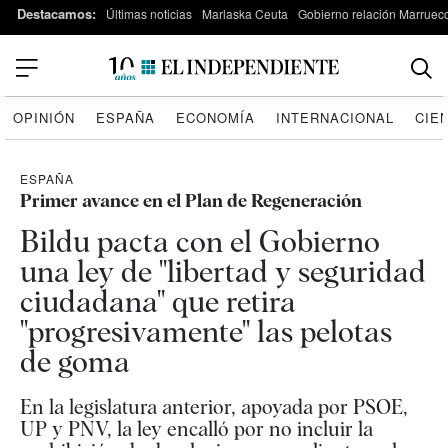
Destacamos:
Últimas noticias
Marlaska Ceuta
Gobierno relación Marruec
OPINIÓN
ESPAÑA
ECONOMÍA
INTERNACIONAL
CIE
ESPAÑA
Primer avance en el Plan de Regeneración
Bildu pacta con el Gobierno
una ley de "libertad y seguridad
ciudadana" que retira
"progresivamente" las pelotas
de goma
En la legislatura anterior, apoyada por PSOE,
UP y PNV, la ley encalló por no incluir la