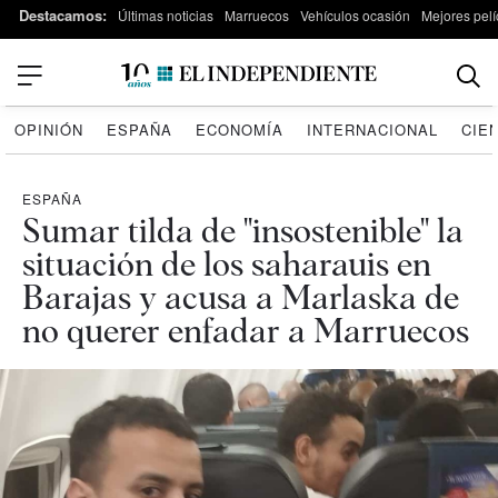
Destacamos:
Últimas noticias
Marruecos
Vehículos ocasión
Mejores pelí
OPINIÓN
ESPAÑA
ECONOMÍA
INTERNACIONAL
CIE
ESPAÑA
Sumar tilda de "insostenible" la
situación de los saharauis en
Barajas y acusa a Marlaska de
no querer enfadar a Marruecos