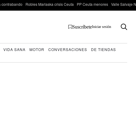
 contrabando
Robles Marlaska crisis Ceuta
PP Ceuta menores
Valle Salvaje N
Suscríbete
Iniciar sesión
VIDA SANA
MOTOR
CONVERSACIONES
DE TIENDAS