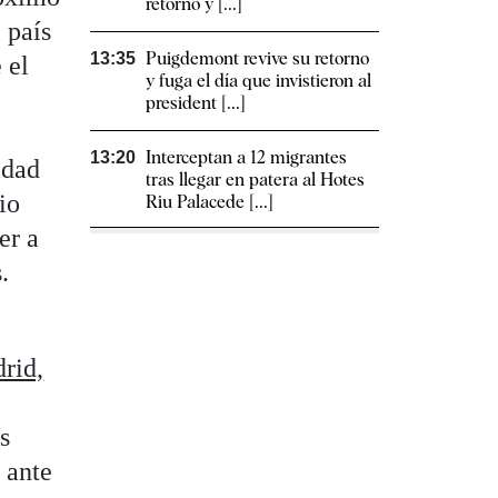
retorno y [...]
 país
Puigdemont revive su retorno
13:35
 el
y fuga el día que invistieron al
president [...]
Interceptan a 12 migrantes
13:20
idad
tras llegar en patera al Hotes
io
Riu Palacede [...]
er a
.
rid,
s
 ante