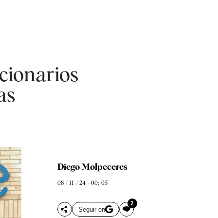
ncionarios
as
Diego Molpeceres
08 / 11 / 24 - 00: 05
2
Seguir en