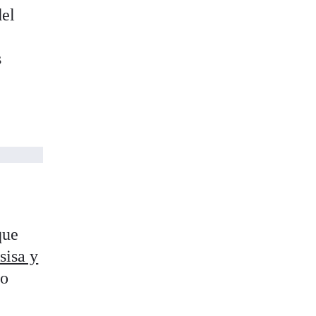
del
s
que
sisa y
to