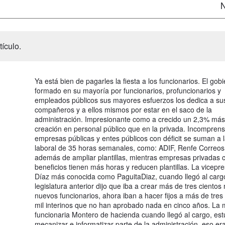
N
ículo.
Ya está bien de pagarles la fiesta a los funcionarios. El gob
formado en su mayoría por funcionarios, profuncionarios y
empleados públicos sus mayores esfuerzos los dedica a su
compañeros y a ellos mismos por estar en el saco de la
administración. Impresionante como a crecido un 2,3% más
creación en personal público que en la privada. Incompren
empresas públicas y entes públicos con déficit se suman a 
laboral de 35 horas semanales, como: ADIF, Renfe Correo
además de ampliar plantillas, mientras empresas privadas 
beneficios tienen más horas y reducen plantillas. La vicepr
Díaz más conocida como PaguitaDiaz, cuando llegó al cargo
legislatura anterior dijo que iba a crear más de tres cientos 
nuevos funcionarios, ahora iban a hacer fijos a más de tres
mil interinos que no han aprobado nada en cinco años. La m
funcionaria Montero de hacienda cuando llegó al cargo, es
mecanizar e informatizar parte de la administración, eso er