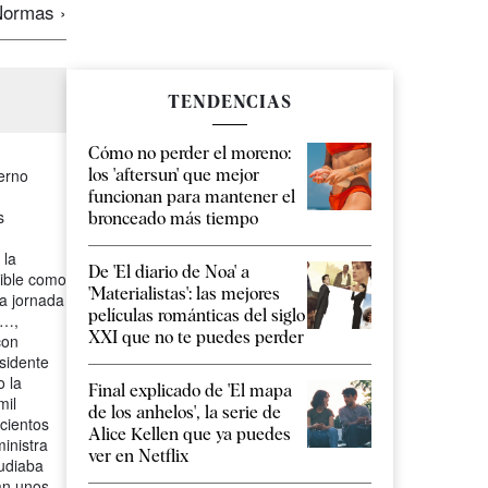
ormas ›
TENDENCIAS
Cómo no perder el moreno:
los 'aftersun' que mejor
ierno
funcionan para mantener el
s
bronceado más tiempo
 la
De 'El diario de Noa' a
sible como
'Materialistas': las mejores
la jornada
películas románticas del siglo
s…,
XXI que no te puedes perder
con
esidente
 la
Final explicado de 'El mapa
mil
de los anhelos', la serie de
 cientos
Alice Kellen que ya puedes
inistra
ver en Netflix
tudiaba
an unos