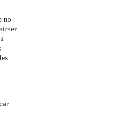
e no
atraer
La
s
les
car