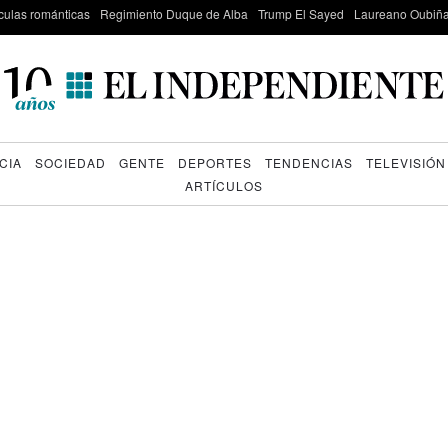
culas románticas
Regimiento Duque de Alba
Trump El Sayed
Laureano Oubiña
CIA
SOCIEDAD
GENTE
DEPORTES
TENDENCIAS
TELEVISIÓN
ARTÍCULOS