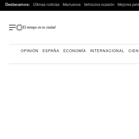
Destacamos:
Últimas noticias
Marruecos
Vehículos ocasión
Mejores pelí
El tiempo en tu ciudad
OPINIÓN
ESPAÑA
ECONOMÍA
INTERNACIONAL
CIEN