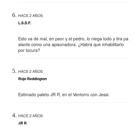
HACE 2 AÑOS
L.S.D.F.
Esto va de mal, en peor y el pedro, lo niega todo y tira pa
alante como una apisonadora. ¿Habrá que inhabilitarlo
por locura?
HACE 2 AÑOS
Rojo Reddington
Estimado paleto JR R, en el Ventorro con Jessi.
HACE 2 AÑOS
JR R