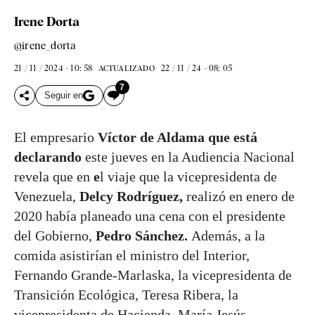
Irene Dorta
@irene_dorta
21 / 11 / 2024 - 10: 58
22 / 11 / 24 - 08: 05
ACTUALIZADO
7
Seguir en
El empresario
Víctor de Aldama que está
declarando
este jueves en la Audiencia Nacional
revela que en
e
l viaje que la vicepresidenta de
Venezuela,
Delcy Rodríguez,
realizó en enero de
2020 había planeado una cena con el presidente
del Gobierno,
Pedro Sánchez.
Además, a la
comida asistirían el ministro del Interior,
Fernando Grande-Marlaska, la vicepresidenta de
Transición Ecológica, Teresa Ribera, la
vicepresidenta de Hacienda, María Jesús