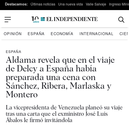
Destacamos:
Últimas noticias
Una nueva vida
Valle Salvaje
Ingreso Míni
OPINIÓN
ESPAÑA
ECONOMÍA
INTERNACIONAL
CIE
ESPAÑA
Aldama revela que en el viaje
de Delcy a España había
preparada una cena con
Sánchez, Ribera, Marlaska y
Montero
La vicepresidenta de Venezuela planeó su viaje
tras una carta que el exministro José Luis
Ábalos le firmó invitándola