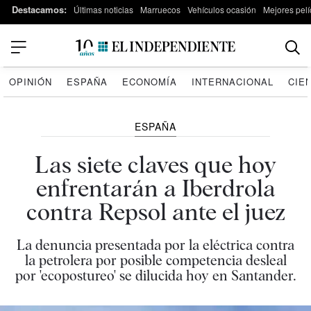
Destacamos:
Últimas noticias
Marruecos
Vehículos ocasión
Mejores pelí
OPINIÓN
ESPAÑA
ECONOMÍA
INTERNACIONAL
CIE
ESPAÑA
Las siete claves que hoy
enfrentarán a Iberdrola
contra Repsol ante el juez
La denuncia presentada por la eléctrica contra
la petrolera por posible competencia desleal
por 'ecopostureo' se dilucida hoy en Santander.