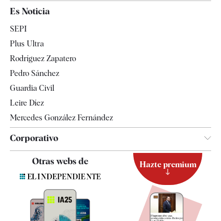
España
Es Noticia
Economía
SEPI
Internacional
Plus Ultra
Gente
Rodríguez Zapatero
Televisión
Pedro Sánchez
Tendencias
Guardia Civil
Leire Díez
Mercedes González Fernández
Corporativo
Contacto
Otras webs de
Hazte premium
Suscripción
Newsletter
Apps
Quiénes somos