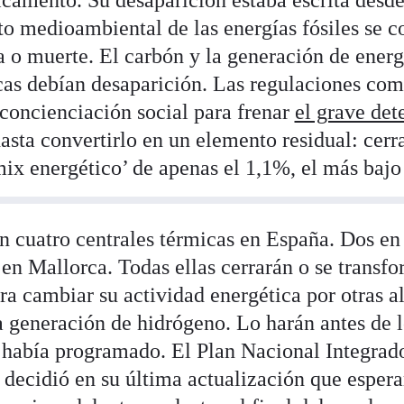
camento. Su desaparición estaba escrita desd
to medioambiental de las energías fósiles se c
a o muerte. El carbón y la generación de energ
cas debían desaparición. Las regulaciones com
 concienciación social para frenar
el grave det
asta convertirlo en un elemento residual: cerr
mix energético’ de apenas el 1,1%, el más bajo 
 cuatro centrales térmicas en España. Dos en 
 en Mallorca. Todas ellas cerrarán o se transfo
a cambiar su actividad energética por otras al
 generación de hidrógeno. Lo harán antes de 
 había programado. El Plan Nacional Integrad
ecidió en su última actualización que espera