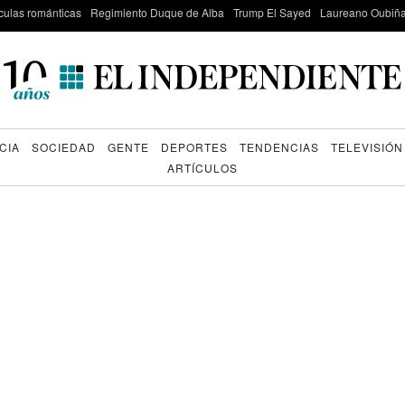
culas románticas
Regimiento Duque de Alba
Trump El Sayed
Laureano Oubiña
CIA
SOCIEDAD
GENTE
DEPORTES
TENDENCIAS
TELEVISIÓN
ARTÍCULOS