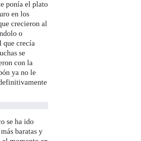
e ponía el plato
uro en los
ue crecieron al
éndolo o
l que crecía
uchas se
eron con la
bón ya no le
 definitivamente
co se ha ido
 más baratas y