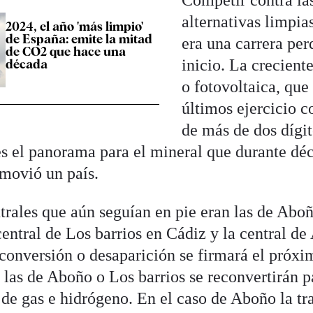
Competir contra la
alternativas limpia
2024, el año 'más limpio'
de España: emite la mitad
era una carrera per
de CO2 que hace una
inicio. La crecient
década
o fotovoltaica, que 
últimos ejercicio c
de más de dos dígit
 es el panorama para el mineral que durante déc
movió un país.
trales que aún seguían en pie eran las de Abo
central de Los barrios en Cádiz y la central de
conversión o desaparición se firmará el próxi
las de Aboño o Los barrios se reconvertirán p
r de gas e hidrógeno. En el caso de Aboño la t