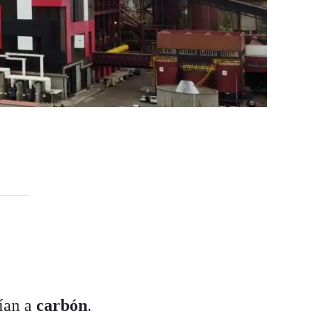
ían a
carbón
.