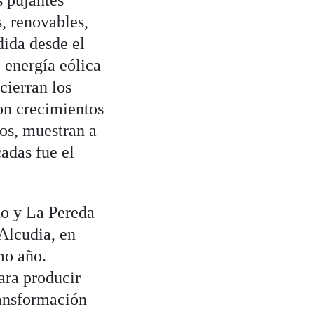
s pujantes
s, renovables,
dida desde el
e energía eólica
cierran los
on crecimientos
os, muestran a
adas fue el
ño y La Pereda
 Alcudia, en
mo año.
ara producir
ransformación