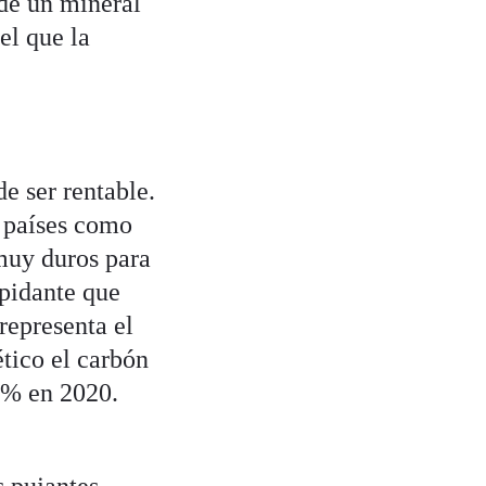
 de un mineral
el que la
e ser rentable.
e países como
muy duros para
epidante que
representa el
ético el carbón
2% en 2020.