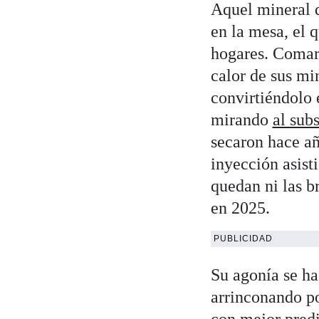
Aquel mineral q
en la mesa, el q
hogares. Comarc
calor de sus mi
convirtiéndolo 
mirando
al sub
secaron hace añ
inyección asist
quedan ni las b
en 2025.
PUBLICIDAD
Su agonía se ha
arrinconando po