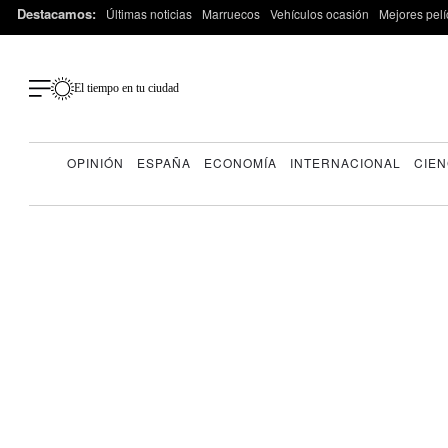
Destacamos:
Últimas noticias
Marruecos
Vehículos ocasión
Mejores pelí
El tiempo en tu ciudad
OPINIÓN
ESPAÑA
ECONOMÍA
INTERNACIONAL
CIEN