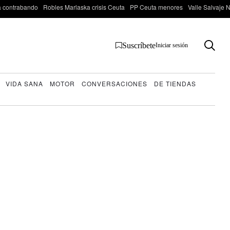
 contrabando
Robles Marlaska crisis Ceuta
PP Ceuta menores
Valle Salvaje N
Suscríbete
Iniciar sesión
VIDA SANA
MOTOR
CONVERSACIONES
DE TIENDAS