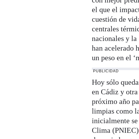
con mejor predi
el que el impac
cuestión de vid
centrales térmi
nacionales y la
han acelerado h
un peso en el ‘
PUBLICIDAD
Hoy sólo quedan
en Cádiz y otra
próximo año par
limpias como la
inicialmente se
Clima (PNIEC) d