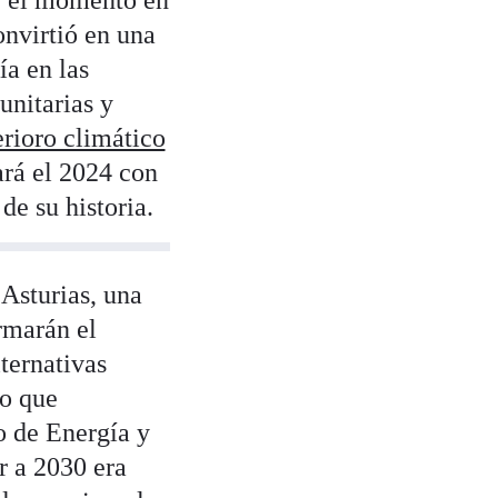
e el momento en
onvirtió en una
ía en las
unitarias y
erioro climático
ará el 2024 con
de su historia.
Asturias, una
rmarán el
ternativas
lo que
o de Energía y
r a 2030 era