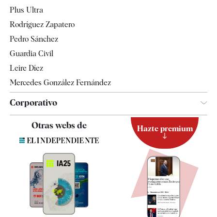
Internacional
Plus Ultra
Gente
Rodríguez Zapatero
Televisión
Pedro Sánchez
Tendencias
Guardia Civil
Leire Díez
Mercedes González Fernández
Corporativo
Contacto
Otras webs de
Hazte premium
Suscripción
Newsletter
Apps
Quiénes somos
Especificaciones