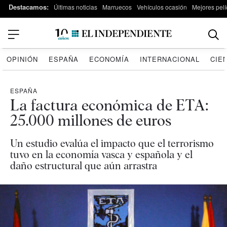
Destacamos:
Últimas noticias
Marruecos
Vehículos ocasión
Mejores pelí
OPINIÓN
ESPAÑA
ECONOMÍA
INTERNACIONAL
CIE
ESPAÑA
La factura económica de ETA:
25.000 millones de euros
Un estudio evalúa el impacto que el terrorismo
tuvo en la economía vasca y española y el
daño estructural que aún arrastra