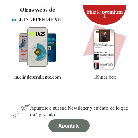
Contacto
Otras webs de
Hazte premium
Suscripción
Newsletter
Apps
Quiénes somos
Especificaciones
ia.elindependiente.com
Suscríbete
Apúntate a nuestra Newsletter y entérate de lo que
está pasando
Apúntate