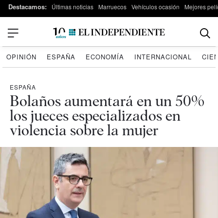
Destacamos:
Últimas noticias
Marruecos
Vehículos ocasión
Mejores pelí
OPINIÓN
ESPAÑA
ECONOMÍA
INTERNACIONAL
CIE
ESPAÑA
Bolaños aumentará en un 50%
los jueces especializados en
violencia sobre la mujer