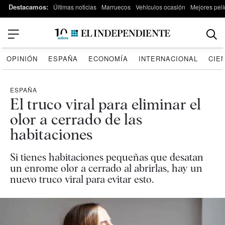
Destacamos:
Últimas noticias
Marruecos
Vehículos ocasión
Mejores pelí
OPINIÓN
ESPAÑA
ECONOMÍA
INTERNACIONAL
CIE
ESPAÑA
El truco viral para eliminar el
olor a cerrado de las
habitaciones
Si tienes habitaciones pequeñas que desatan
un enrome olor a cerrado al abrirlas, hay un
nuevo truco viral para evitar esto.