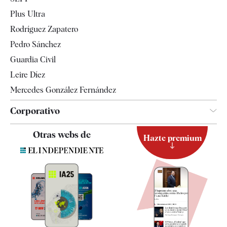
Internacional
Plus Ultra
Gente
Rodríguez Zapatero
Televisión
Pedro Sánchez
Tendencias
Guardia Civil
Leire Díez
Mercedes González Fernández
Corporativo
Contacto
Otras webs de
Hazte premium
Suscripción
Newsletter
Apps
Quiénes somos
Especificaciones