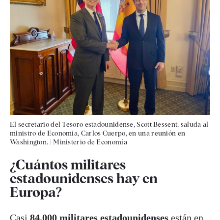
El secretario del Tesoro estadounidense, Scott Bessent, saluda al
ministro de Economía, Carlos Cuerpo, en una reunión en
Washington.
|
Ministerio de Economía
¿Cuántos militares
estadounidenses hay en
Europa?
Casi
84.000 militares estadounidenses
están en