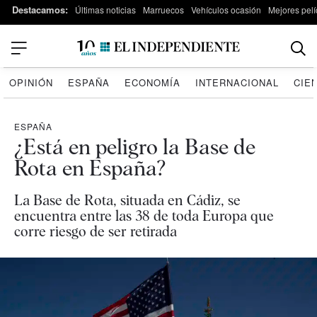
Destacamos:
Últimas noticias
Marruecos
Vehículos ocasión
Mejores pelí
OPINIÓN
ESPAÑA
ECONOMÍA
INTERNACIONAL
CIE
ESPAÑA
¿Está en peligro la Base de
Rota en España?
La Base de Rota, situada en Cádiz, se
encuentra entre las 38 de toda Europa que
corre riesgo de ser retirada