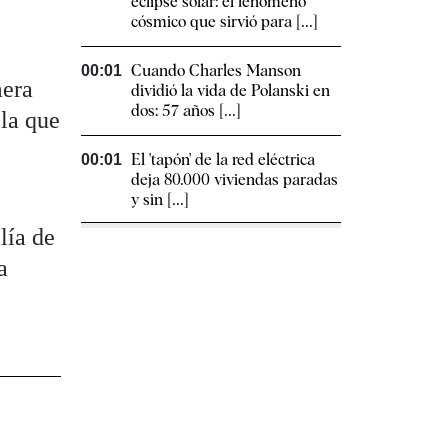
eclipse solar: el fenómeno
cósmico que sirvió para [...]
Cuando Charles Manson
00:01
mera
dividió la vida de Polanski en
dos: 57 años [...]
 la que
El 'tapón' de la red eléctrica
00:01
deja 80.000 viviendas paradas
y sin [...]
lía de
a