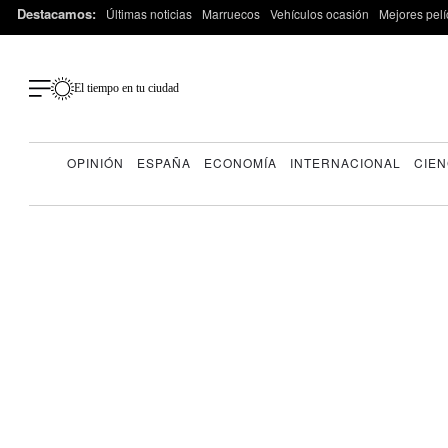
Destacamos:
Últimas noticias
Marruecos
Vehículos ocasión
Mejores pelí
El tiempo en tu ciudad
OPINIÓN
ESPAÑA
ECONOMÍA
INTERNACIONAL
CIEN