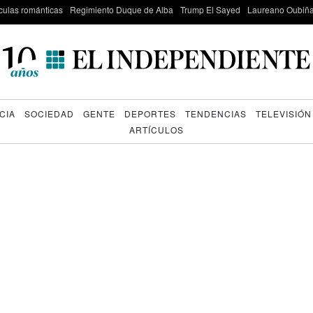
culas románticas
Regimiento Duque de Alba
Trump El Sayed
Laureano Oubiña
CIA
SOCIEDAD
GENTE
DEPORTES
TENDENCIAS
TELEVISIÓN
ARTÍCULOS