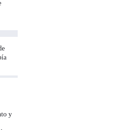
e
de
bía
nto y