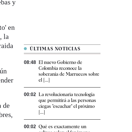
ebas y
to' en
, la
raida
ÚLTIMAS NOTICIAS
El nuevo Gobierno de
08:48
Colombia reconoce la
aún
soberanía de Marruecos sobre
ender
el [...]
La revolucionaria tecnología
00:02
que permitirá a las personas
a de
ciegas "escuchar" el próximo
[...]
bres,
Qué es exactamente un
00:02