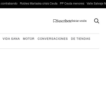
 contrabando
Robles Marlaska crisis Ceuta
PP Ceuta menores
Valle Salvaje N
Suscríbete
Iniciar sesión
VIDA SANA
MOTOR
CONVERSACIONES
DE TIENDAS