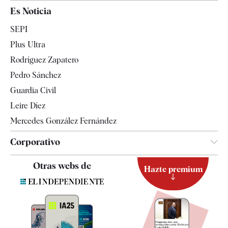
España
Es Noticia
Economía
SEPI
Internacional
Plus Ultra
Gente
Rodríguez Zapatero
Televisión
Pedro Sánchez
Tendencias
Guardia Civil
Leire Díez
Mercedes González Fernández
Corporativo
Contacto
Otras webs de
Hazte premium
Suscripción
Newsletter
Apps
Quiénes somos