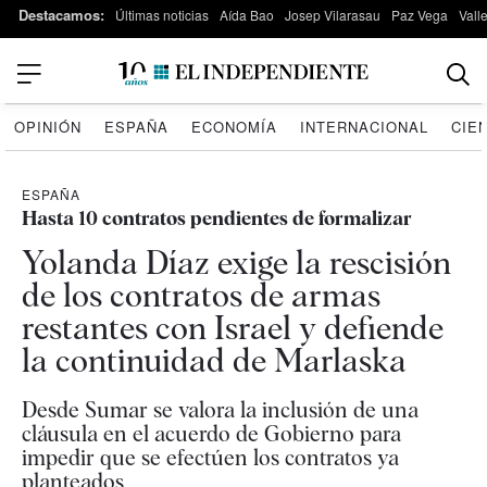
Destacamos:
Últimas noticias
Aída Bao
Josep Vilarasau
Paz Vega
Vall
OPINIÓN
ESPAÑA
ECONOMÍA
INTERNACIONAL
CIE
ESPAÑA
Hasta 10 contratos pendientes de formalizar
Yolanda Díaz exige la rescisión
de los contratos de armas
restantes con Israel y defiende
la continuidad de Marlaska
Desde Sumar se valora la inclusión de una
cláusula en el acuerdo de Gobierno para
impedir que se efectúen los contratos ya
planteados