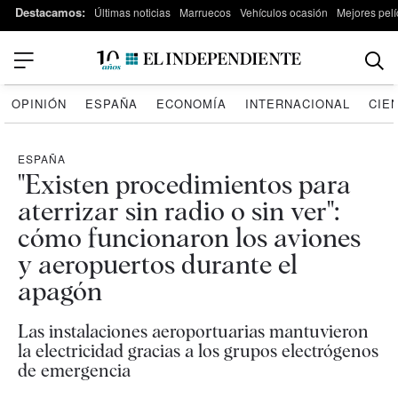
Destacamos:
Últimas noticias
Marruecos
Vehículos ocasión
Mejores pelí
OPINIÓN
ESPAÑA
ECONOMÍA
INTERNACIONAL
CIE
ESPAÑA
"Existen procedimientos para
aterrizar sin radio o sin ver":
cómo funcionaron los aviones
y aeropuertos durante el
apagón
Las instalaciones aeroportuarias mantuvieron
la electricidad gracias a los grupos electrógenos
de emergencia