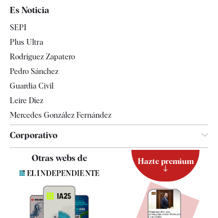
España
Es Noticia
Economía
SEPI
Internacional
Plus Ultra
Gente
Rodríguez Zapatero
Televisión
Pedro Sánchez
Tendencias
Guardia Civil
Leire Díez
Mercedes González Fernández
Corporativo
Contacto
Otras webs de
Hazte premium
Suscripción
Newsletter
Apps
Quiénes somos