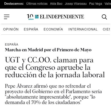
Destacamos:
Últimas noticias
Aída Bao
Josep Vilarasau
Paz Vega
Vall
OPINIÓN
ESPAÑA
ECONOMÍA
INTERNACIONAL
CIE
ESPAÑA
Marcha en Madrid por el Primero de Mayo
UGT y CC.OO. claman para
que el Congreso apruebe la
reducción de la jornada laboral
Pepe Álvarez afirmó que no refrendar el
proyecto del Gobierno en el Parlamento sería
"absolutamente impresentable", porque "lo
demanda el 70% de los ciudadanos"