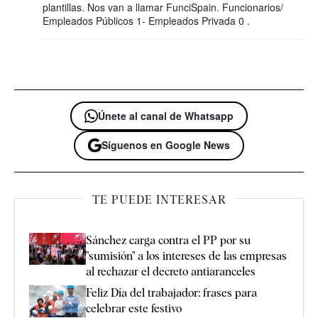
plantillas. Nos van a llamar FunciSpain. Funcionarios/
Empleados Públicos 1- Empleados Privada 0 .
Únete al canal de Whatsapp
Síguenos en Google News
TE PUEDE INTERESAR
Sánchez carga contra el PP por su
"sumisión" a los intereses de las empresas
al rechazar el decreto antiaranceles
Feliz Día del trabajador: frases para
celebrar este festivo