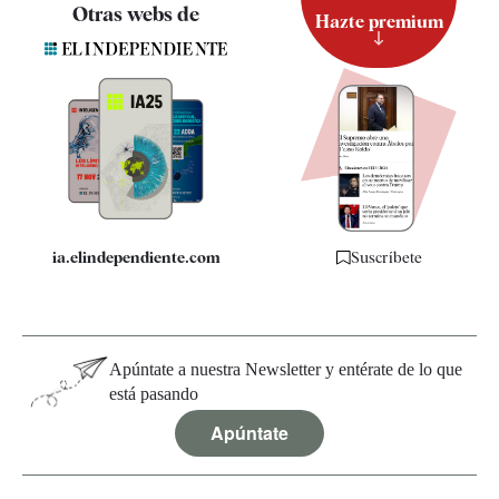
Contacto
Otras webs de
Hazte premium
Suscripción
Newsletter
Apps
Quiénes somos
Especificaciones
ia.elindependiente.com
Suscríbete
Apúntate a nuestra Newsletter y entérate de lo que
está pasando
Apúntate