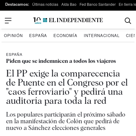
Destacamos:
Últimas noticias
Aída Bao
Fed Banco Santander
En tierra 
OPINIÓN
ESPAÑA
ECONOMÍA
INTERNACIONAL
CIE
ESPAÑA
Piden que se indemnicen a todos los viajeros
El PP exige la comparecencia
de Puente en el Congreso por el
"caos ferroviario" y pedirá una
auditoría para toda la red
Los populares participarán el próximo sábado
en la manifestación de Colón que pedirá de
nuevo a Sánchez elecciones generales