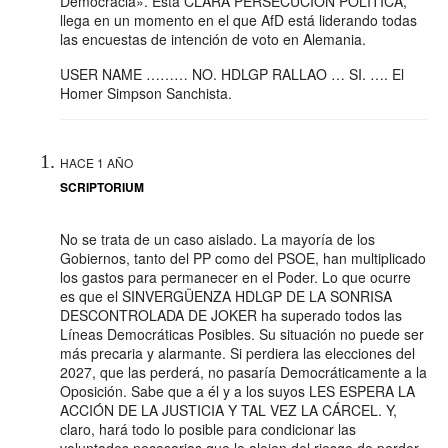
Democracia». Esta CLARA PERSECUCIÓN POLÍTICA,
llega en un momento en el que AfD está liderando todas
las encuestas de intención de voto en Alemania.
USER NAME ……… NO. HDLGP RALLAO … SI. …. El
Homer Simpson Sanchista.
HACE 1 AÑO
SCRIPTORIUM
No se trata de un caso aislado. La mayoría de los
Gobiernos, tanto del PP como del PSOE, han multiplicado
los gastos para permanecer en el Poder. Lo que ocurre
es que el SINVERGÜENZA HDLGP DE LA SONRISA
DESCONTROLADA DE JOKER ha superado todos las
Líneas Democráticas Posibles. Su situación no puede ser
más precaria y alarmante. Si perdiera las elecciones del
2027, que las perderá, no pasaría Democráticamente a la
Oposición. Sabe que a él y a los suyos LES ESPERA LA
ACCIÓN DE LA JUSTICIA Y TAL VEZ LA CÁRCEL. Y,
claro, hará todo lo posible para condicionar las
voluntades necesarias que le alejen del riesgo de perder