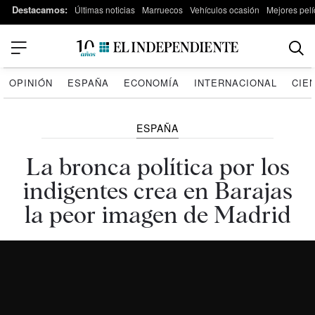
Destacamos:
Últimas noticias
Marruecos
Vehículos ocasión
Mejores pelí
OPINIÓN
ESPAÑA
ECONOMÍA
INTERNACIONAL
CIE
ESPAÑA
La bronca política por los
indigentes crea en Barajas
la peor imagen de Madrid