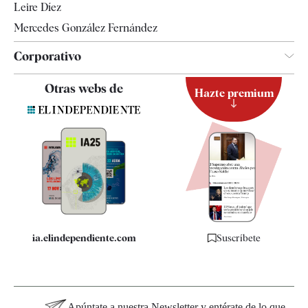
Leire Díez
Mercedes González Fernández
Corporativo
Contacto
Otras webs de
Hazte premium
Suscripción
Newsletter
Apps
Quiénes somos
Especificaciones
ia.elindependiente.com
Suscríbete
Apúntate a nuestra Newsletter y entérate de lo que