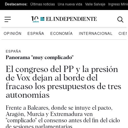
Destacamos:
Últimas noticias
Una nueva vida
Valle Salvaje
Ingreso Míni
OPINIÓN
ESPAÑA
ECONOMÍA
INTERNACIONAL
CIE
ESPAÑA
Panorama "muy complicado"
El congreso del PP y la presión
de Vox dejan al borde del
fracaso los presupuestos de tres
autonomías
Frente a Baleares, donde se intuye el pacto,
Aragón, Murcia y Extremadura ven
"complicado" el consenso antes del fin del ciclo
de sesiones parlamentarias