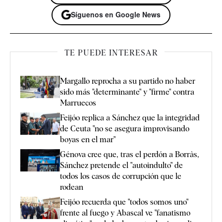
Síguenos en Google News
TE PUEDE INTERESAR
Margallo reprocha a su partido no haber
sido más "determinante" y "firme" contra
Marruecos
Feijóo replica a Sánchez que la integridad
de Ceuta "no se asegura improvisando
boyas en el mar"
Génova cree que, tras el perdón a Borràs,
Sánchez pretende el "autoindulto" de
todos los casos de corrupción que le
rodean
Feijóo recuerda que "todos somos uno"
frente al fuego y Abascal ve "fanatismo