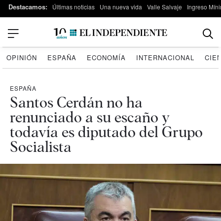
Destacamos:
Últimas noticias
Una nueva vida
Valle Salvaje
Ingreso Míni
OPINIÓN
ESPAÑA
ECONOMÍA
INTERNACIONAL
CIE
ESPAÑA
Santos Cerdán no ha
renunciado a su escaño y
todavía es diputado del Grupo
Socialista