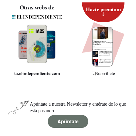
Contacto
Otras webs de
Hazte premium
Suscripción
Newsletter
Apps
Quiénes somos
Especificaciones
ia.elindependiente.com
Suscríbete
Apúntate a nuestra Newsletter y entérate de lo que
está pasando
Apúntate