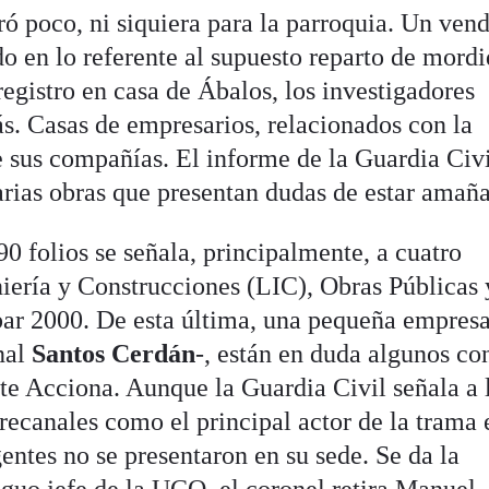
ró poco, ni siquiera para la parroquia. Un ven
o en lo referente al supuesto reparto de mordi
egistro en casa de Ábalos, los investigadores
ás. Casas de empresarios, relacionados con la
e sus compañías. El informe de la Guardia Civi
varias obras que presentan dudas de estar amañ
0 folios se señala, principalmente, a cuatro
iería y Construcciones (LIC), Obras Públicas 
ar 2000. De esta última, una pequeña empres
nal
Santos Cerdán
-, están en duda algunos co
te Acciona. Aunque la Guardia Civil señala a 
recanales como el principal actor de la trama 
gentes no se presentaron en su sede. Se da la
iguo jefe de la UCO, el coronel retira Manuel