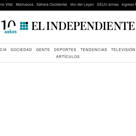
mo Vital
Marruecos
Sáhara Occidental
Von der Leyen
EEUU armas
Ingreso 
CIA
SOCIEDAD
GENTE
DEPORTES
TENDENCIAS
TELEVISIÓN
ARTÍCULOS