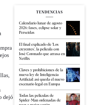
TENDENCIAS
Calendario lunar de agosto
2026: fases, eclipse solar y
n
Perseidas
El final explicado de 'Los
compra
creyentes', la película con
José Coronado que arrasa en
lejos
Netflix
Claves y prohibiciones de la
llas,
nueva ley de Inteligencia
Artificial: así queda el nuevo
,
escenario legal en Europa
a
Todas las películas de
o dejó
Spider-Man ordenadas de
peor a mejor según