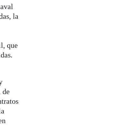
daval
das, la
l, que
adas.
y
a de
ntratos
la
en