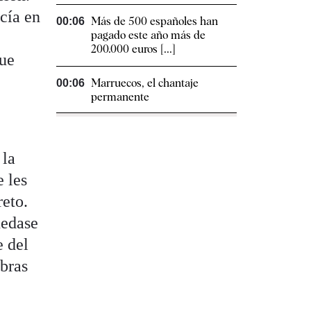
ecía en
Más de 500 españoles han
00:06
pagado este año más de
200.000 euros [...]
que
Marruecos, el chantaje
00:06
permanente
 la
e les
reto.
uedase
e del
abras