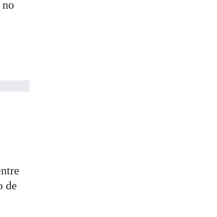
a no
entre
o de