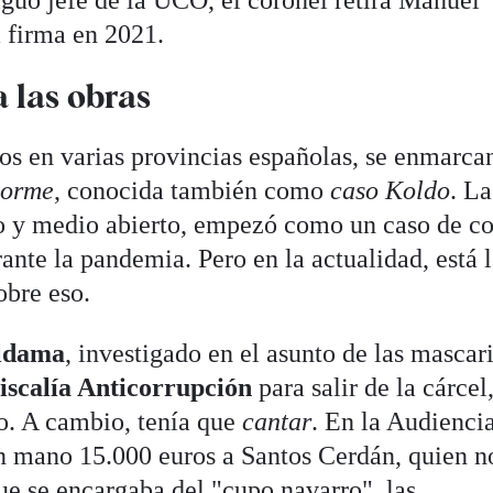
a firma en 2021.
a las obras
tros en varias provincias españolas, se enmarca
lorme
, conocida también como
caso Koldo
. La
año y medio abierto, empezó como un caso de 
rante la pandemia. Pero en la actualidad, está 
obre eso.
Aldama
, investigado en el asunto de las mascari
iscalía Anticorrupción
para salir de la cárcel
o. A cambio, tenía que
cantar
. En la Audienci
n mano 15.000 euros a Santos Cerdán, quien n
ue se encargaba del "cupo navarro", las