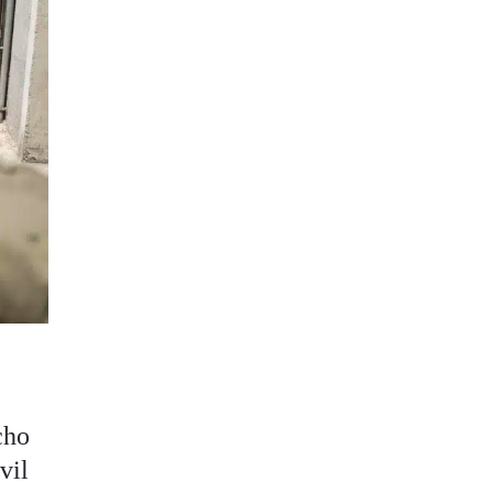
cho
vil