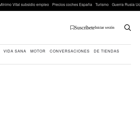
Mínimo Vital subsidio empleo
Precios coches España
Turismo
Guerra Rusia Ucr
Suscríbete
Iniciar sesión
VIDA SANA
MOTOR
CONVERSACIONES
DE TIENDAS