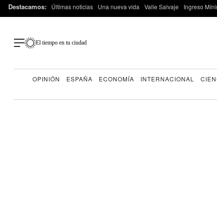
Destacamos:
Últimas noticias
Una nueva vida
Valle Salvaje
Ingreso Míni
El tiempo en tu ciudad
OPINIÓN
ESPAÑA
ECONOMÍA
INTERNACIONAL
CIEN