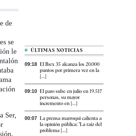
he de
es se
ión le
ÚLTIMAS NOTICIAS
antalón
El Ibex 35 alcanza los 20.000
09:18
ntaba
puntos por primera vez en la
[...]
lama
tación
El paro sube en julio en 19.517
09:10
personas, su mayor
incremento en [...]
a Ser,
La prensa marroquí calienta a
00:07
or
la opinión pública: "La raíz del
problema [...]
sión.