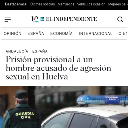
Destacamos:
Últimas noticias
Marruecos
Vehículos ocasión
Mejores pelí
OPINIÓN
ESPAÑA
ECONOMÍA
INTERNACIONAL
CIE
ANDALUCÍA
|
ESPAÑA
Prisión provisional a un
hombre acusado de agresión
sexual en Huelva