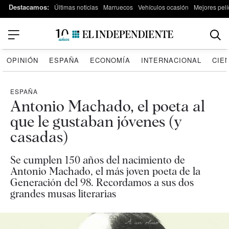
Destacamos:
Últimas noticias
Marruecos
Vehículos ocasión
Mejores pelí
OPINIÓN
ESPAÑA
ECONOMÍA
INTERNACIONAL
CIE
ESPAÑA
Antonio Machado, el poeta al
que le gustaban jóvenes (y
casadas)
Se cumplen 150 años del nacimiento de
Antonio Machado, el más joven poeta de la
Generación del 98. Recordamos a sus dos
grandes musas literarias