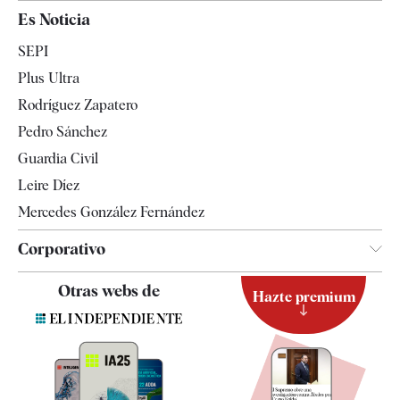
España
Es Noticia
Economía
SEPI
Internacional
Plus Ultra
Gente
Rodríguez Zapatero
Televisión
Pedro Sánchez
Tendencias
Guardia Civil
Leire Díez
Mercedes González Fernández
Corporativo
Contacto
Otras webs de
Hazte premium
Suscripción
Newsletter
Apps
Quiénes somos