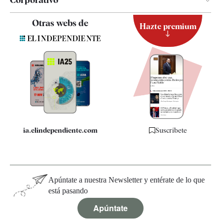
Contacto
Otras webs de
Hazte premium
Suscripción
Newsletter
Apps
Quiénes somos
Especificaciones
ia.elindependiente.com
Suscríbete
Apúntate a nuestra Newsletter y entérate de lo que
está pasando
Apúntate