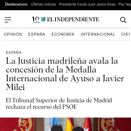
Destacamos:
Últimas noticias
Presidente Ceuta Juan Jesús Vivas
Paz Ve
OPINIÓN
ESPAÑA
ECONOMÍA
INTERNACIONAL
CIE
ESPAÑA
La Justicia madrileña avala la
concesión de la Medalla
Internacional de Ayuso a Javier
Milei
El Tribunal Superior de Justicia de Madrid
rechaza el recurso del PSOE