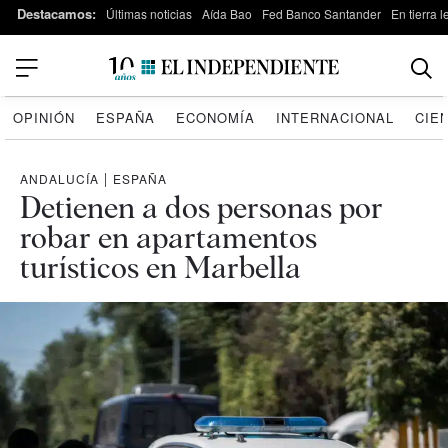
Destacamos:
Últimas noticias
Aída Bao
Fed Banco Santander
En tierra 
OPINIÓN
ESPAÑA
ECONOMÍA
INTERNACIONAL
CIE
ANDALUCÍA
|
ESPAÑA
Detienen a dos personas por
robar en apartamentos
turísticos en Marbella