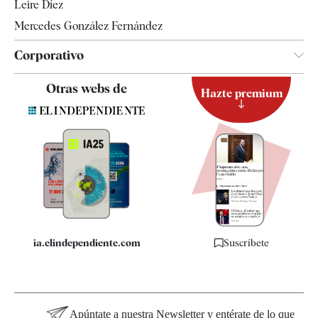
Leire Díez
Mercedes González Fernández
Corporativo
Contacto
Otras webs de
Hazte premium
Suscripción
Newsletter
Apps
Quiénes somos
Especificaciones
ia.elindependiente.com
Suscríbete
Apúntate a nuestra Newsletter y entérate de lo que