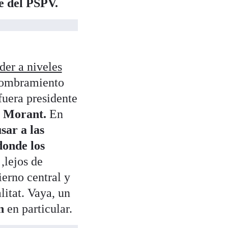
e del PSPV.
der a niveles
 nombramiento
uera presidente
 Morant.
En
sar a las
donde los
,lejos de
ierno central y
litat. Vaya, un
n
en particular.