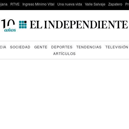
lejana
RTVE
Ingreso Mínimo Vital
Una nueva vida
Valle Salvaje
Zapatero
Pr
CIA
SOCIEDAD
GENTE
DEPORTES
TENDENCIAS
TELEVISIÓN
ARTÍCULOS