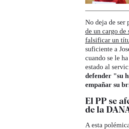
No deja de ser
de un cargo de 
falsificar un tít
suficiente a Jo
cuando se le ha
estado al servi
defender "su h
empañar su bri
El PP se af
de la DAN
A esta polémica