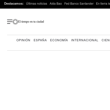
Destacamos:
Últimas noticias
Aída Bao
Fed Banco Santander
En tierra 
El tiempo en tu ciudad
OPINIÓN
ESPAÑA
ECONOMÍA
INTERNACIONAL
CIEN