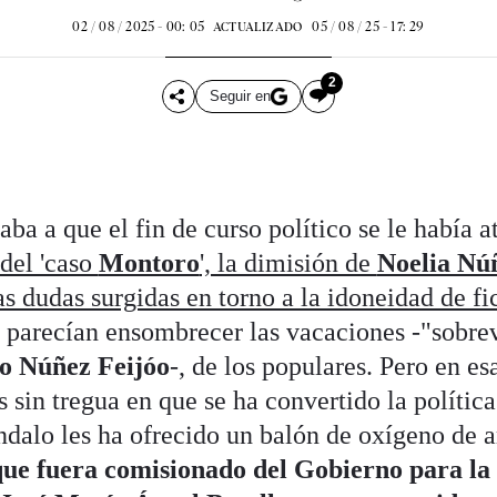
02 / 08 / 2025 - 00: 05
05 / 08 / 25 - 17: 29
ACTUALIZADO
2
Seguir en
ba a que el fin de curso político se le había a
 del 'caso
Montoro
', la dimisión de
Noelia Nú
as dudas surgidas en torno a la idoneidad de fi
parecían ensombrecer las vacaciones -"sobrev
o Núñez Feijóo
-, de los populares. Pero en es
sin tregua en que se ha convertido la política 
dalo les ha ofrecido un balón de oxígeno de a
 que fuera comisionado del Gobierno para la