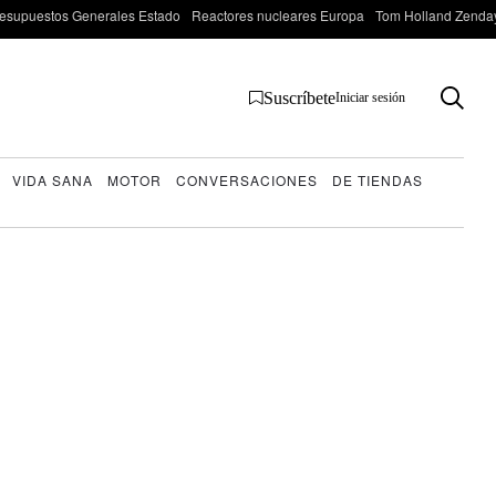
esupuestos Generales Estado
Reactores nucleares Europa
Tom Holland Zenda
Suscríbete
Iniciar sesión
VIDA SANA
MOTOR
CONVERSACIONES
DE TIENDAS