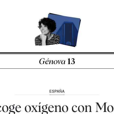
Génova
13
ESPAÑA
oge oxígeno con Mor