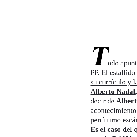
T
odo apunta
PP.
El estallido
su currículo y l
Alberto Nadal
,
decir de
Albert
acontecimientos 
penúltimo escán
Es el caso del