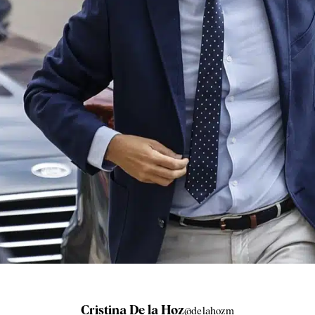
Cristina De la Hoz
@delahozm