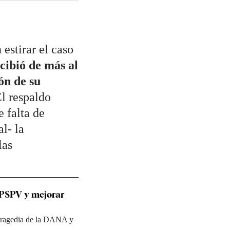
estirar el caso
cibió de más al
ón de su
El respaldo
 falta de
l- la
las
 PSPV y mejorar
 tragedia de la DANA y