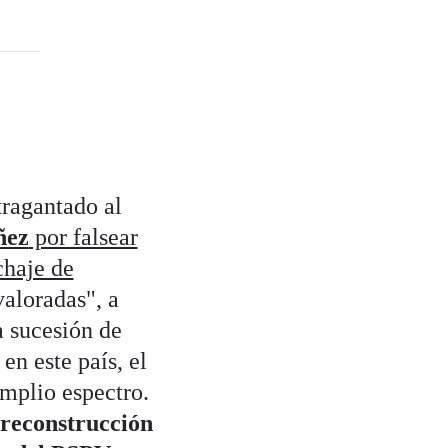
tragantado al
ñez
por falsear
chaje de
aloradas", a
a sucesión de
en este país, el
mplio espectro.
 reconstrucción