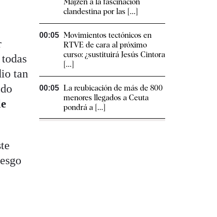
Majzen a la fascinación
clandestina por las [...]
Movimientos tectónicos en
00:05
r
RTVE de cara al próximo
curso: ¿sustituirá Jesús Cintora
 todas
[...]
io tan
ido
La reubicación de más de 800
00:05
menores llegados a Ceuta
le
pondrá a [...]
ste
iesgo