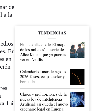
nar de
l a la
TENDENCIAS
medios
Final explicado de 'El mapa
de los anhelos', la serie de
es
. En
Alice Kellen que ya puedes
es en
ver en Netflix
cción
Calendario lunar de agosto
2026: fases, eclipse solar y
Perseidas
res
Claves y prohibiciones de la
a
nueva ley de Inteligencia
va 1 ó
Artificial: así queda el nuevo
escenario legal en Europa