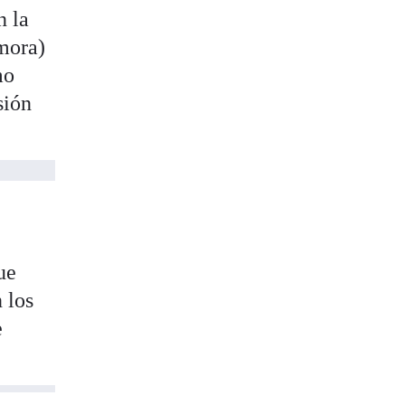
n la
amora)
mo
sión
ue
n los
e