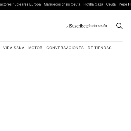
actores nucleares Europa
Marruecos crisis Ceuta
Flotilla Gaza
Ceuta
Pepe H
Suscríbete
Iniciar sesión
VIDA SANA
MOTOR
CONVERSACIONES
DE TIENDAS