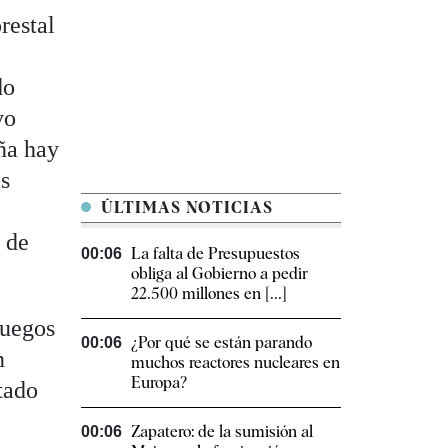
restal
do
vo
aña hay
as
ÚLTIMAS NOTICIAS
 de
La falta de Presupuestos
00:06
obliga al Gobierno a pedir
22.500 millones en [...]
fuegos
¿Por qué se están parando
00:06
n
muchos reactores nucleares en
Europa?
tado
Zapatero: de la sumisión al
00:06