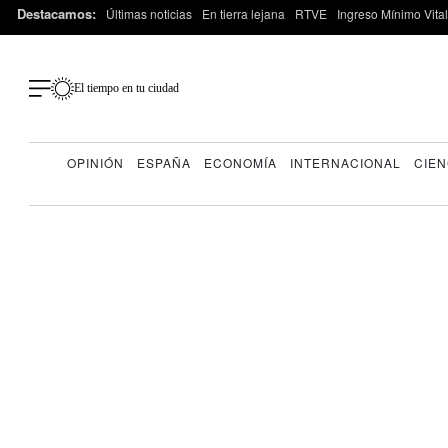
Destacamos:
Últimas noticias
En tierra lejana
RTVE
Ingreso Mínimo Vital
El tiempo en tu ciudad
OPINIÓN
ESPAÑA
ECONOMÍA
INTERNACIONAL
CIEN