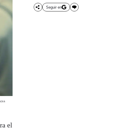
Seguir en
ress
ra el