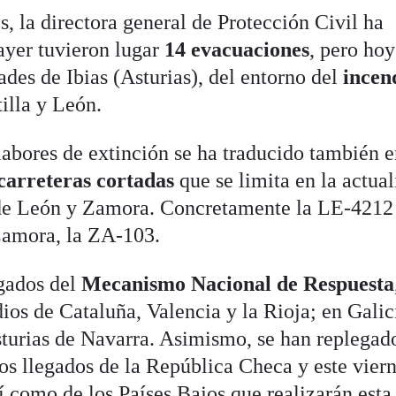
, la directora general de Protección Civil ha
ayer tuvieron lugar
14 evacuaciones
, pero hoy
ades de Ibias (Asturias), del entorno del
incen
illa y León.
labores de extinción se ha traducido también 
carreteras cortadas
que se limita en la actual
s de León y Zamora. Concretamente la LE-4212
Zamora, la ZA-103.
gados del
Mecanismo Nacional de Respuesta
ios de Cataluña, Valencia y la Rioja; en Galic
turias de Navarra. Asimismo, se han replegado
vos llegados de la República Checa y este viern
í como de los Países Bajos que realizarán esta