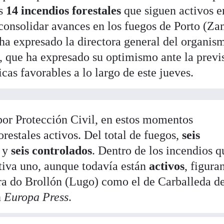
os
14 incendios forestales
que siguen activos e
consolidar avances en los fuegos de Porto (Z
 ha expresado la directora general del organis
, que ha expresado su optimismo ante la previ
as favorables a lo largo de este jueves.
por Protección Civil, en estos momentos
restales activos. Del total de fuegos,
seis
y
seis controlados
. Dentro de los incendios q
tiva uno, aunque todavía están
activos
, figura
bra do Brollón (Lugo) como el de Carballeda d
n
Europa Press
.