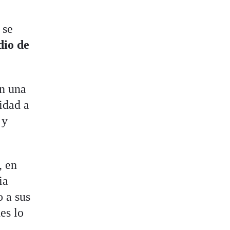
 se
dio de
en una
idad a
 y
, en
ia
 a sus
es lo