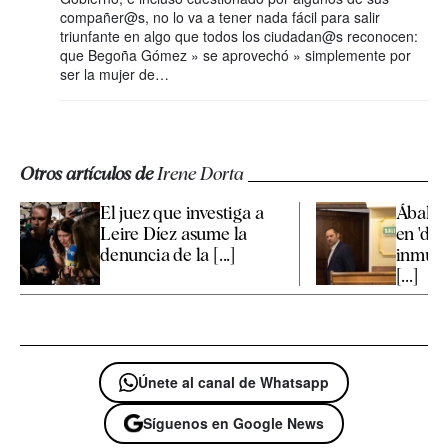
compañer@s, no lo va a tener nada fácil para salir
triunfante en algo que todos los ciudadan@s reconocen:
que Begoña Gómez » se aprovechó » simplemente por
ser la mujer de…
Otros artículos de
Irene Dorta
El juez que investiga a
Ábalos
Leire Díez asume la
en 'des
denuncia de la [...]
inmueb
[...]
Únete al canal de Whatsapp
Síguenos en Google News