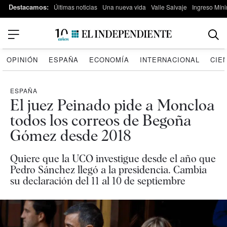
Destacamos:
Últimas noticias
Una nueva vida
Valle Salvaje
Ingreso Míni
OPINIÓN
ESPAÑA
ECONOMÍA
INTERNACIONAL
CIE
ESPAÑA
El juez Peinado pide a Moncloa
todos los correos de Begoña
Gómez desde 2018
Quiere que la UCO investigue desde el año que
Pedro Sánchez llegó a la presidencia. Cambia
su declaración del 11 al 10 de septiembre