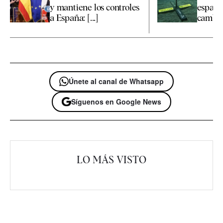
y mantiene los controles
españo
a España: [...]
cambio 
Únete al canal de Whatsapp
Síguenos en Google News
LO MÁS VISTO