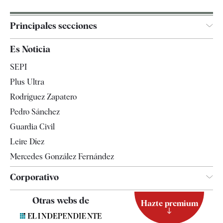
Principales secciones
España
Es Noticia
Economía
SEPI
Internacional
Plus Ultra
Gente
Rodríguez Zapatero
Televisión
Pedro Sánchez
Tendencias
Guardia Civil
Leire Díez
Mercedes González Fernández
Corporativo
Contacto
Otras webs de
Hazte premium
Suscripción