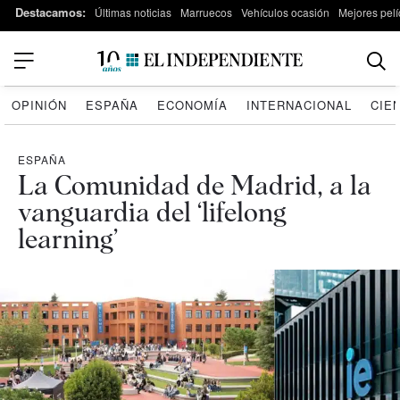
Destacamos:
Últimas noticias
Marruecos
Vehículos ocasión
Mejores pelí
OPINIÓN
ESPAÑA
ECONOMÍA
INTERNACIONAL
CIE
ESPAÑA
La Comunidad de Madrid, a la
vanguardia del ‘lifelong
learning’