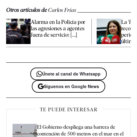
Otros artículos de
Carlos Frías
Alarma en la Policía por
La 'fo
las agresiones a agentes
recono
fuera de servicio: [...]
periodi
últimos 
Únete al canal de Whatsapp
Síguenos en Google News
TE PUEDE INTERESAR
El Gobierno despliega una barrera de
contención de 500 metros en el mar en el