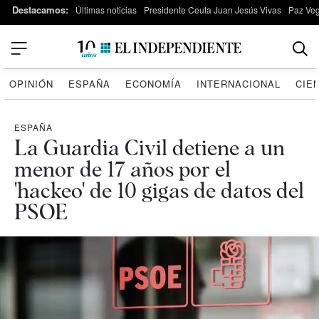
Destacamos:
Últimas noticias
Presidente Ceuta Juan Jesús Vivas
Paz Ve
OPINIÓN
ESPAÑA
ECONOMÍA
INTERNACIONAL
CIE
ESPAÑA
La Guardia Civil detiene a un
menor de 17 años por el
'hackeo' de 10 gigas de datos del
PSOE