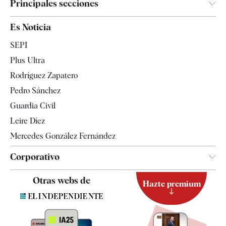
Principales secciones
España
Es Noticia
Economía
SEPI
Internacional
Plus Ultra
Gente
Rodríguez Zapatero
Televisión
Pedro Sánchez
Tendencias
Guardia Civil
Leire Díez
Mercedes González Fernández
Corporativo
Contacto
Otras webs de
Hazte premium
Suscripción
Newsletter
Apps