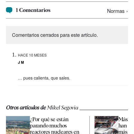
1 Comentarios
Normas ›
Comentarios cerrados para este artículo.
HACE 10 MESES
J M
… pues calienta, que sales.
Otros artículos de
Mikel Segovia
¿Por qué se están
Más de
parando muchos
han pa
reactores nucleares en
más de