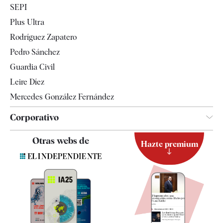
SEPI
Internacional
Plus Ultra
Gente
Rodríguez Zapatero
Televisión
Pedro Sánchez
Tendencias
Guardia Civil
Leire Díez
Mercedes González Fernández
Corporativo
Contacto
Otras webs de
Hazte premium
Suscripción
Newsletter
Apps
Quiénes somos
Especificaciones