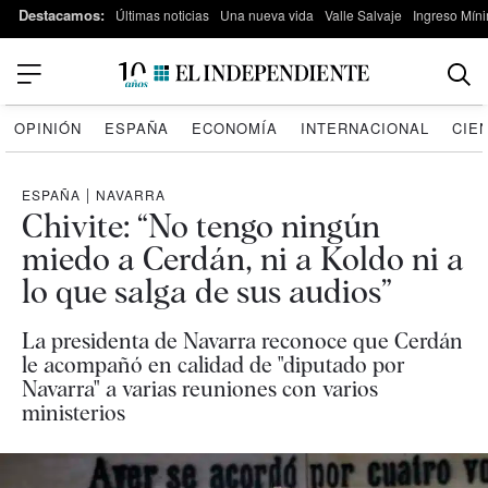
Destacamos:
Últimas noticias
Una nueva vida
Valle Salvaje
Ingreso Míni
OPINIÓN
ESPAÑA
ECONOMÍA
INTERNACIONAL
CIE
ESPAÑA
|
NAVARRA
Chivite: “No tengo ningún
miedo a Cerdán, ni a Koldo ni a
lo que salga de sus audios”
La presidenta de Navarra reconoce que Cerdán
le acompañó en calidad de "diputado por
Navarra" a varias reuniones con varios
ministerios