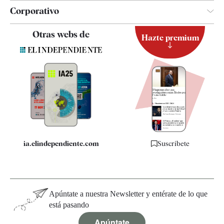
Corporativo
Contacto
Otras webs de
Hazte premium
Suscripción
Newsletter
Apps
Quiénes somos
Especificaciones
ia.elindependiente.com
Suscríbete
Apúntate a nuestra Newsletter y entérate de lo que
está pasando
Apúntate