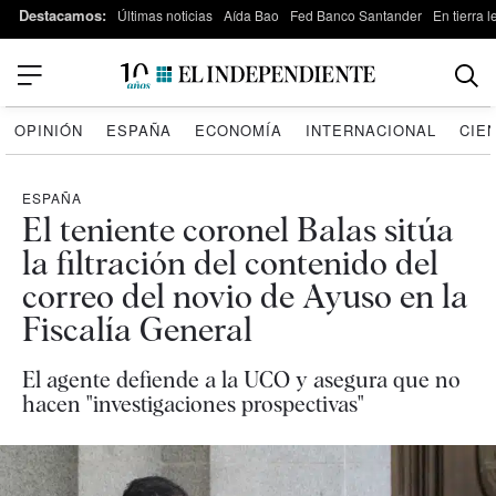
Destacamos:
Últimas noticias
Aída Bao
Fed Banco Santander
En tierra 
OPINIÓN
ESPAÑA
ECONOMÍA
INTERNACIONAL
CIE
ESPAÑA
El teniente coronel Balas sitúa
la filtración del contenido del
correo del novio de Ayuso en la
Fiscalía General
El agente defiende a la UCO y asegura que no
hacen "investigaciones prospectivas"