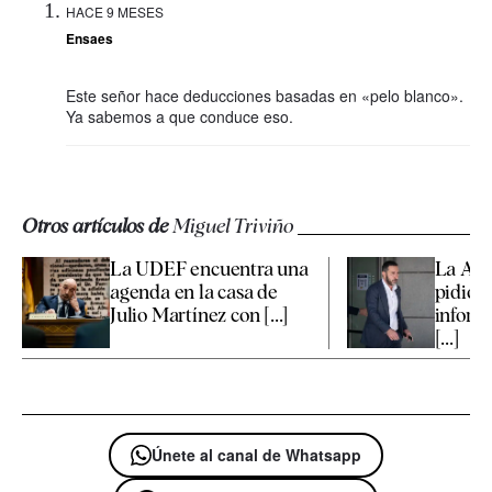
HACE 9 MESES
Ensaes
Este señor hace deducciones basadas en «pelo blanco».
Ya sabemos a que conduce eso.
Otros artículos de
Miguel Triviño
La UDEF encuentra una
La Aud
agenda en la casa de
pidió a
Julio Martínez con [...]
inform
[...]
Únete al canal de Whatsapp