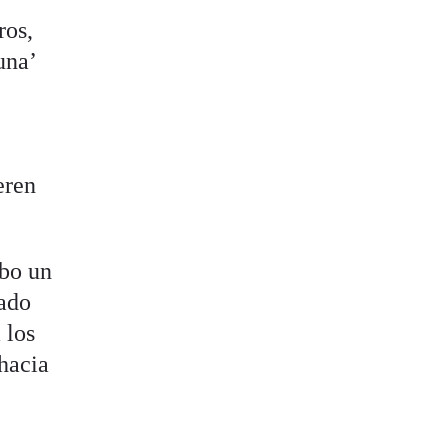
ros,
una’
eren
abo un
mado
 los
 hacia