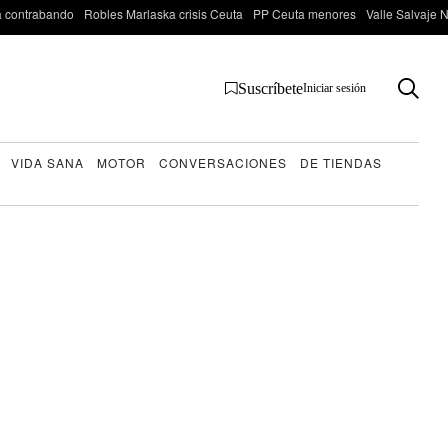
 contrabando
Robles Marlaska crisis Ceuta
PP Ceuta menores
Valle Salvaje N
Suscríbete
Iniciar sesión
VIDA SANA
MOTOR
CONVERSACIONES
DE TIENDAS