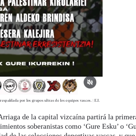
respaldada por los grupos ultras de los equipos vascos.
|
E.I.
Arriaga de la capital vizcaína partirá la primer
mientos soberanistas como ‘Gure Esku’ o ‘Gu
idad de las selecciones deportivas vascas, y que