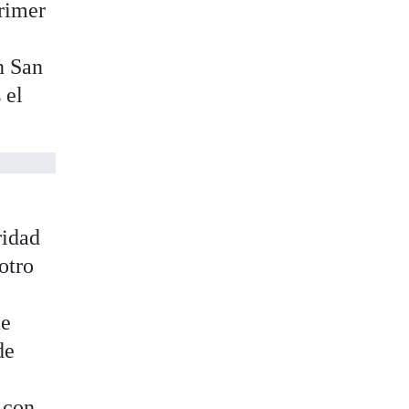
primer
n San
 el
ridad
otro
ue
de
a
s con