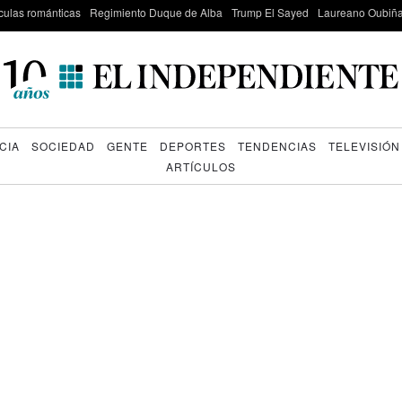
culas románticas
Regimiento Duque de Alba
Trump El Sayed
Laureano Oubiña
CIA
SOCIEDAD
GENTE
DEPORTES
TENDENCIAS
TELEVISIÓN
ARTÍCULOS