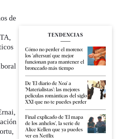
hos de
TENDENCIAS
ETA,
ticos
Cómo no perder el moreno:
los 'aftersun' que mejor
funcionan para mantener el
aboral
bronceado más tiempo
De 'El diario de Noa' a
'Materialistas': las mejores
películas románticas del siglo
XXI que no te puedes perder
Ernai,
Final explicado de 'El mapa
ración
de los anhelos', la serie de
Alice Kellen que ya puedes
ortu,
ver en Netflix