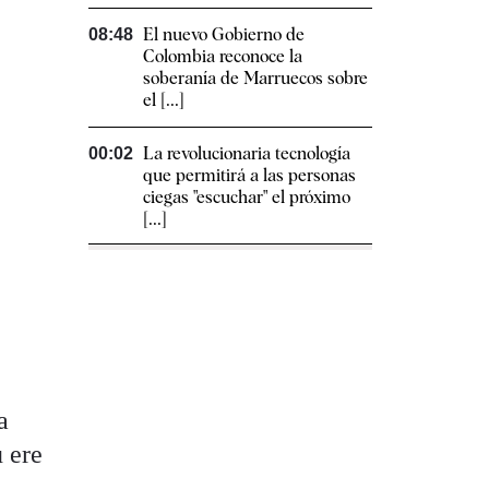
El nuevo Gobierno de
08:48
Colombia reconoce la
soberanía de Marruecos sobre
el [...]
La revolucionaria tecnología
00:02
que permitirá a las personas
ciegas "escuchar" el próximo
[...]
a
 ere