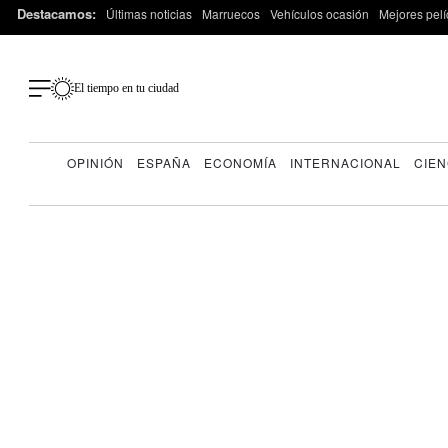
Destacamos:
Últimas noticias
Marruecos
Vehículos ocasión
Mejores pelí
El tiempo en tu ciudad
OPINIÓN
ESPAÑA
ECONOMÍA
INTERNACIONAL
CIEN