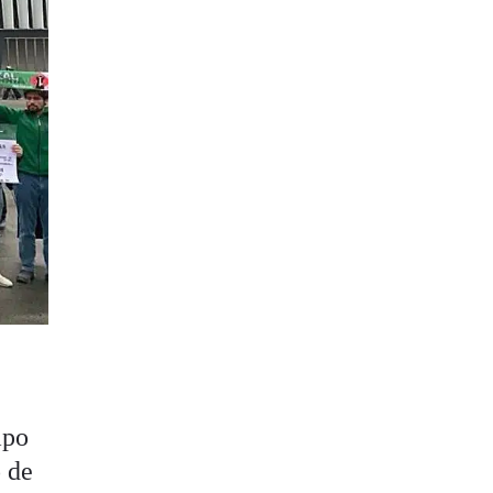
mpo
o de