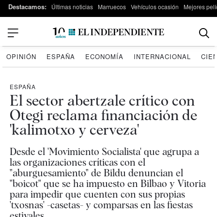
Destacamos:
Últimas noticias
Marruecos
Vehículos ocasión
Mejores pelí
OPINIÓN
ESPAÑA
ECONOMÍA
INTERNACIONAL
CIE
ESPAÑA
El sector abertzale crítico con
Otegi reclama financiación de
'kalimotxo y cerveza'
Desde el 'Movimiento Socialista' que agrupa a
las organizaciones críticas con el
"aburguesamiento" de Bildu denuncian el
"boicot" que se ha impuesto en Bilbao y Vitoria
para impedir que cuenten con sus propias
'txosnas' -casetas- y comparsas en las fiestas
estivales.