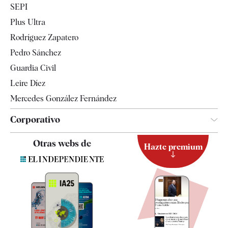
SEPI
Internacional
Plus Ultra
Gente
Rodríguez Zapatero
Televisión
Pedro Sánchez
Tendencias
Guardia Civil
Leire Díez
Mercedes González Fernández
Corporativo
Contacto
Otras webs de
Hazte premium
Suscripción
Newsletter
Apps
Quiénes somos
Especificaciones