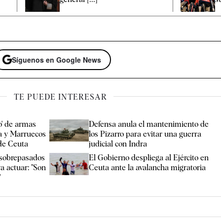
Síguenos en Google News
TE PUEDE INTERESAR
o' de armas
Defensa anula el mantenimiento de
a y Marruecos
los Pizarro para evitar una guerra
 de Ceuta
judicial con Indra
 sobrepasados
El Gobierno despliega al Ejército en
ra actuar: "Son
Ceuta ante la avalancha migratoria
"