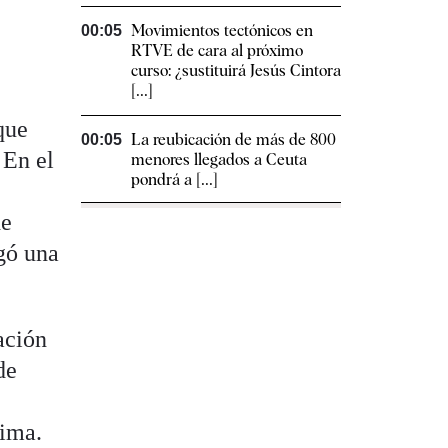
Movimientos tectónicos en
00:05
RTVE de cara al próximo
curso: ¿sustituirá Jesús Cintora
[...]
que
La reubicación de más de 800
00:05
 En el
menores llegados a Ceuta
pondrá a [...]
de
gó una
ación
de
tima.