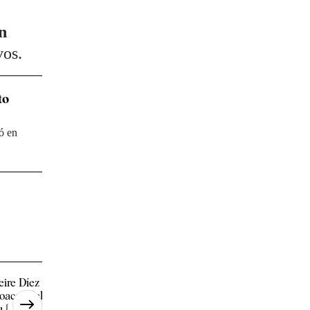
n
vos.
to
ó en
eire Díez y el abogado de las
"Yo me llamo María y 
loacas del PSOE coordinaron
Jorge": las identidade
 [...]
del "equipo [...]