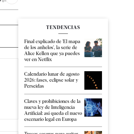
TENDENCIAS
Final explicado de 'El mapa
de los anhelos', la serie de
Alice Kellen que ya puedes
ver en Netflix
Calendario lunar de agosto
2026: fases, eclipse solar y
Perseidas
Claves y prohibiciones de la
nueva ley de Inteligencia
Artificial: así queda el nuevo
escenario legal en Europa
Trucos caseros para quitar