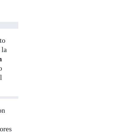
to
 la
n
o
l
on
ores