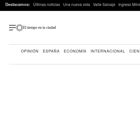
Destacamos:
Últimas noticias
Una nueva vida
Valle Salvaje
Ingreso Míni
El tiempo en tu ciudad
OPINIÓN
ESPAÑA
ECONOMÍA
INTERNACIONAL
CIEN