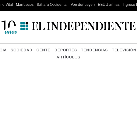
mo Vital
Marruecos
Sáhara Occidental
Von der Leyen
EEUU armas
Ingreso 
CIA
SOCIEDAD
GENTE
DEPORTES
TENDENCIAS
TELEVISIÓN
ARTÍCULOS