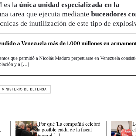
 es la
única unidad especializada en la
 una tarea que ejecuta mediante
buceadores co
cnicas de inutilización de este tipo de explosi
endido a Venezuela más de 1.000 millones en armamen
entos que permitió a Nicolás Maduro perpetuarse en Venezuela consisti
oblación y a […]
MINISTERIO DE DEFENSA
¿Por qué 'La compañía' celebró
L
,
la posible caída de la fiscal
c
general [...]
su