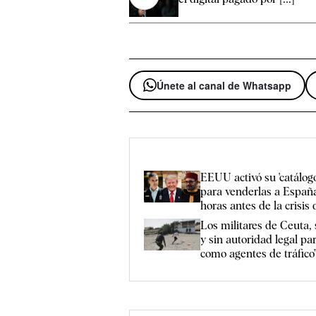
Únete al canal de Whatsapp
EEUU activó su 'catálog
para venderlas a Españ
horas antes de la crisis
Los militares de Ceuta,
y sin autoridad legal pa
como agentes de tráfico