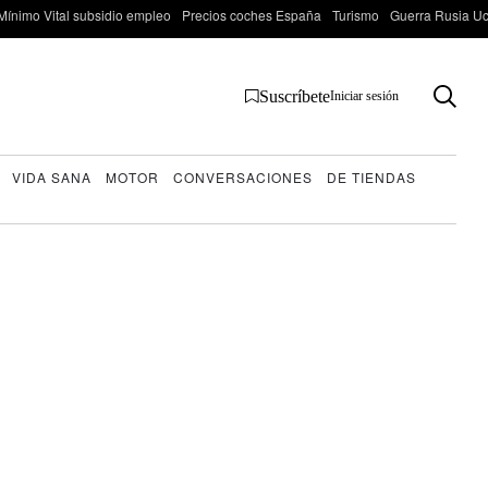
Mínimo Vital subsidio empleo
Precios coches España
Turismo
Guerra Rusia Ucr
Suscríbete
Iniciar sesión
VIDA SANA
MOTOR
CONVERSACIONES
DE TIENDAS