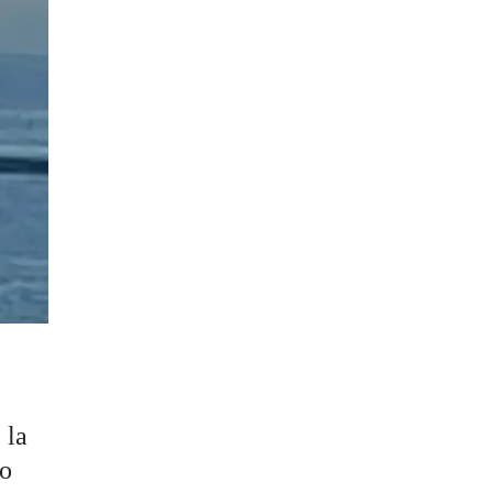
 la
no