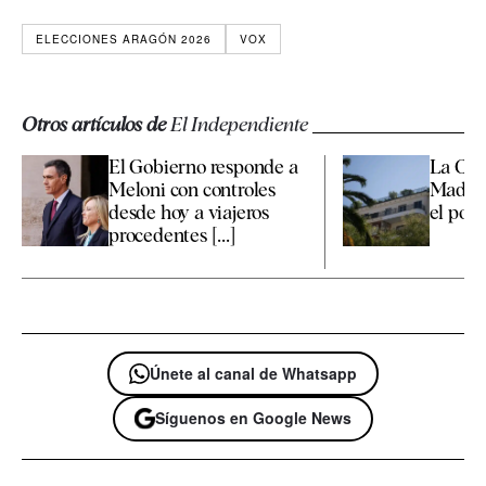
ELECCIONES ARAGÓN 2026
VOX
Otros artículos de
El Independiente
El Gobierno responde a
La Co
Meloni con controles
Madrid
desde hoy a viajeros
el polé
procedentes [...]
Únete al canal de Whatsapp
Síguenos en Google News