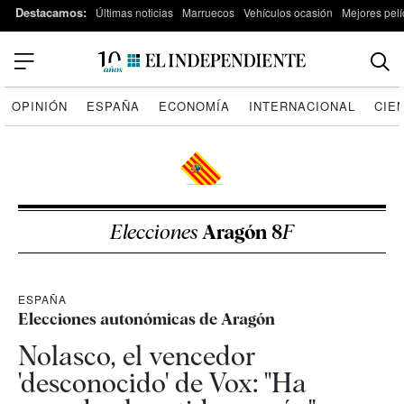
Destacamos:
Últimas noticias
Marruecos
Vehículos ocasión
Mejores pelí
OPINIÓN
ESPAÑA
ECONOMÍA
INTERNACIONAL
CIE
Elecciones
Aragón 8
F
ESPAÑA
Elecciones autonómicas de Aragón
Nolasco, el vencedor
'desconocido' de Vox: "Ha