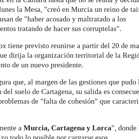
lunes la Mesa, "creó en Murcia un reino de tai
cusan de "haber acosado y maltratado a los
ntos tratando de hacer sus corruptelas".
x tiene previsto reunirse a partir del 20 de m
e dirija la organización territorial de la Regi
nto de un nuevo presidente.
gura que, al margen de las gestiones que pudo
n del suelo de Cartagena, su salida es consecu
 problemas de "falta de cohesión" que caracter
mente a
Murcia, Cartagena y Lorca
", donde
izo todo lo posible por cargarse esos