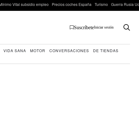
Mínimo Vital subsidio empleo
Precios coches España
Turismo
Guerra Rusia Ucr
Suscríbete
Iniciar sesión
VIDA SANA
MOTOR
CONVERSACIONES
DE TIENDAS