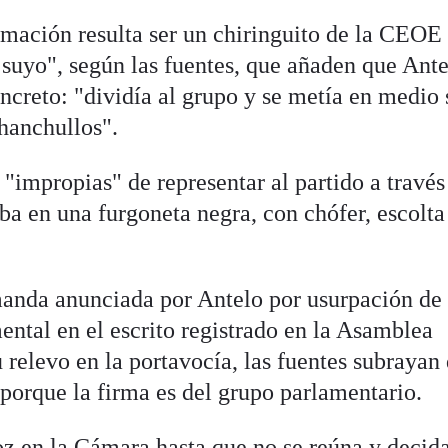
rmación resulta ser un chiringuito de la CEOE
uyo", según las fuentes, que añaden que Ante
ncreto: "dividía al grupo y se metía en medio 
chanchullos".
"impropias" de representar al partido a través
ba en una furgoneta negra, con chófer, escolta
emanda anunciada por Antelo por usurpación de
ental en el escrito registrado en la Asamblea
 relevo en la portavocía, las fuentes subrayan
 porque la firma es del grupo parlamentario.
oz en la Cámara hasta que no se reúna y decid