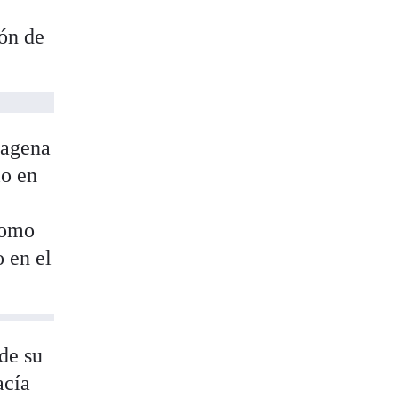
ión de
tagena
lo en
como
o en el
 de su
acía