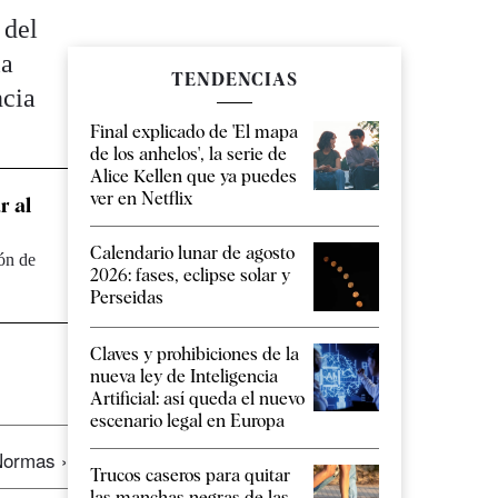
 del
la
TENDENCIAS
ncia
Final explicado de 'El mapa
de los anhelos', la serie de
Alice Kellen que ya puedes
ver en Netflix
r al
Calendario lunar de agosto
ón de
2026: fases, eclipse solar y
Perseidas
Claves y prohibiciones de la
nueva ley de Inteligencia
Artificial: así queda el nuevo
escenario legal en Europa
ormas ›
Trucos caseros para quitar
las manchas negras de las