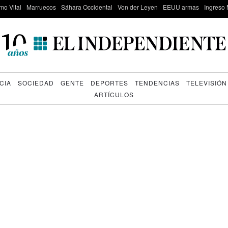
mo Vital
Marruecos
Sáhara Occidental
Von der Leyen
EEUU armas
Ingreso 
CIA
SOCIEDAD
GENTE
DEPORTES
TENDENCIAS
TELEVISIÓN
ARTÍCULOS