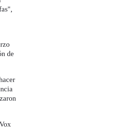
fas",
arzo
ón de
 hacer
encia
izaron
 Vox