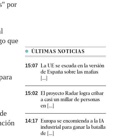
s" por
al
go que
ÚLTIMAS NOTICIAS
La UE se escuda en la versión
15:07
de España sobre las mafias
para
[...]
El proyecto Radar logra cribar
15:02
a casi un millar de personas
en [...]
 de
Europa se encomienda a la IA
14:17
nción
industrial para ganar la batalla
de [...]