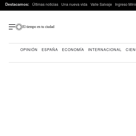
Destacamos:
Últimas noticias
Una nueva vida
Valle Salvaje
Ingreso Míni
El tiempo en tu ciudad
OPINIÓN
ESPAÑA
ECONOMÍA
INTERNACIONAL
CIEN