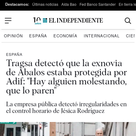
Destacamos:
Últimas noticias
Aída Bao
Fed Banco Santander
En tierra 
OPINIÓN
ESPAÑA
ECONOMÍA
INTERNACIONAL
CIE
ESPAÑA
Tragsa detectó que la exnovia
de Ábalos estaba protegida por
Adif: "Hay alguien molestando,
que lo paren"
La empresa pública detectó irregularidades en
el control horario de Jésica Rodríguez