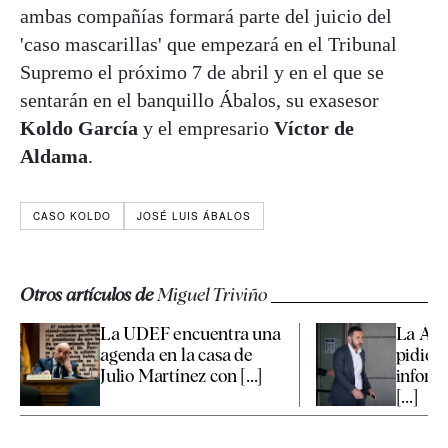
ambas compañías formará parte del juicio del
'caso mascarillas' que empezará en el Tribunal
Supremo el próximo 7 de abril y en el que se
sentarán en el banquillo Ábalos, su exasesor
Koldo García
y el empresario
Víctor de
Aldama
.
CASO KOLDO
JOSÉ LUIS ÁBALOS
Otros artículos de
Miguel Triviño
La UDEF encuentra una
La Aud
agenda en la casa de
pidió a
Julio Martínez con [...]
inform
[...]