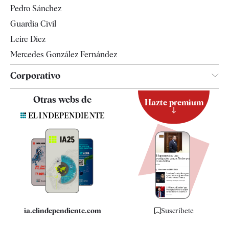
Pedro Sánchez
Tendencias
Guardia Civil
Leire Díez
Mercedes González Fernández
Corporativo
Contacto
Otras webs de
Hazte premium
Suscripción
Newsletter
Apps
Quiénes somos
Especificaciones
ia.elindependiente.com
Suscríbete