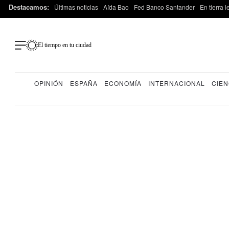
Destacamos:
Últimas noticias
Aída Bao
Fed Banco Santander
En tierra 
El tiempo en tu ciudad
OPINIÓN
ESPAÑA
ECONOMÍA
INTERNACIONAL
CIEN