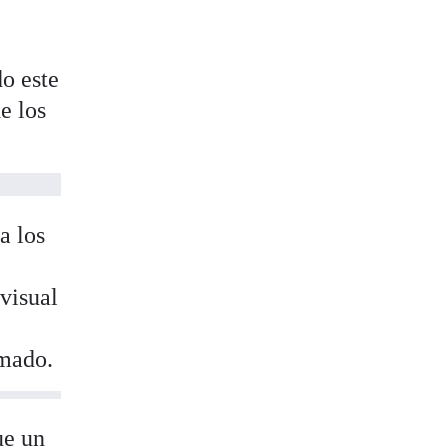
do este
de los
a los
visual
rmado.
ue un