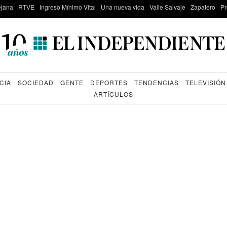
lejana
RTVE
Ingreso Mínimo Vital
Una nueva vida
Valle Salvaje
Zapatero
Pr
CIA
SOCIEDAD
GENTE
DEPORTES
TENDENCIAS
TELEVISIÓN
ARTÍCULOS