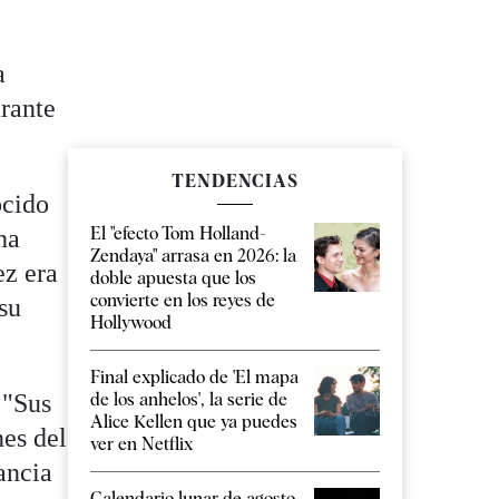
a
urante
TENDENCIAS
ocido
El "efecto Tom Holland-
ha
Zendaya" arrasa en 2026: la
ez era
doble apuesta que los
convierte en los reyes de
 su
Hollywood
Final explicado de 'El mapa
 "Sus
de los anhelos', la serie de
Alice Kellen que ya puedes
nes del
ver en Netflix
ancia
Calendario lunar de agosto