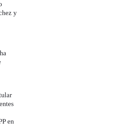
o
chez y
 ha
e
tular
ientes
 PP en