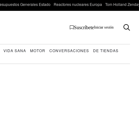
esupuestos Generales Estado
Reactores nucleares Europa
Tom Holland Zenda
Suscríbete
Iniciar sesión
VIDA SANA
MOTOR
CONVERSACIONES
DE TIENDAS