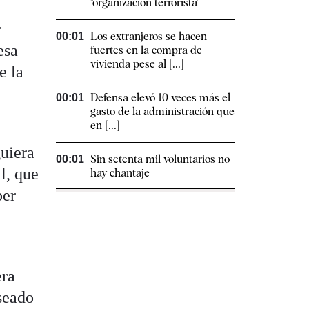
"organización terrorista"
r
Los extranjeros se hacen
00:01
esa
fuertes en la compra de
vivienda pese al [...]
e la
Defensa elevó 10 veces más el
00:01
gasto de la administración que
en [...]
guiera
Sin setenta mil voluntarios no
00:01
l, que
hay chantaje
per
era
seado