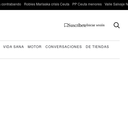
 contrabando
Robles Marlaska crisis Ceuta
PP Ceuta menores
Valle Salvaje N
Suscríbete
Iniciar sesión
VIDA SANA
MOTOR
CONVERSACIONES
DE TIENDAS