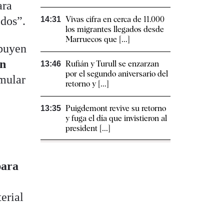
ara
idos”.
Vivas cifra en cerca de 11.000
14:31
los migrantes llegados desde
Marruecos que [...]
ibuyen
ón
Rufián y Turull se enzarzan
13:46
por el segundo aniversario del
imular
retorno y [...]
Puigdemont revive su retorno
13:35
y fuga el día que invistieron al
president [...]
para
erial