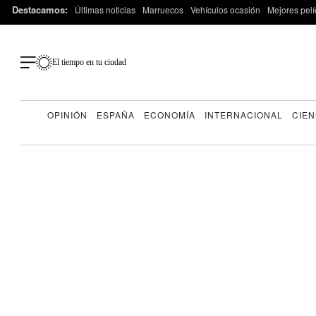
Destacamos:
Últimas noticias
Marruecos
Vehículos ocasión
Mejores pelí
El tiempo en tu ciudad
OPINIÓN
ESPAÑA
ECONOMÍA
INTERNACIONAL
CIEN