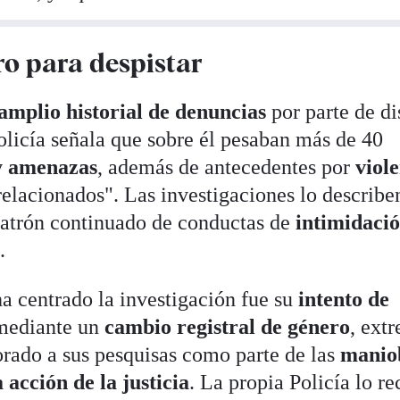
o para despistar
amplio historial de denuncias
por parte de di
olicía señala que sobre él pesaban más de 40
y amenazas
, además de antecedentes por
viole
 relacionados". Las investigaciones lo describe
atrón continuado de conductas de
intimidació
s
.
a centrado la investigación fue su
intento de
ediante un
cambio registral de género
, ext
orado a sus pesquisas como parte de las
manio
 acción de la justicia
. La propia Policía lo r