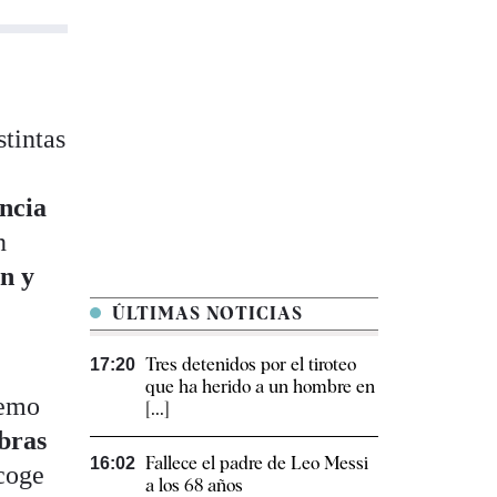
stintas
ncia
n
n y
ÚLTIMAS NOTICIAS
Tres detenidos por el tiroteo
17:20
que ha herido a un hombre en
remo
[...]
bras
Fallece el padre de Leo Messi
16:02
ecoge
a los 68 años