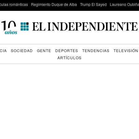
culas románticas
Regimiento Duque de Alba
Trump El Sayed
Laureano Oubiña
CIA
SOCIEDAD
GENTE
DEPORTES
TENDENCIAS
TELEVISIÓN
ARTÍCULOS