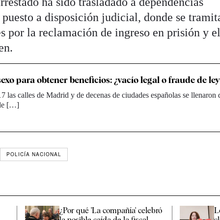
 arrestado ha sido trasladado a dependencias
 puesto a disposición judicial, donde se tramit
s por la reclamación de ingreso en prisión y el
en.
xo para obtener beneficios: ¿vacío legal o fraude de le
 las calles de Madrid y de decenas de ciudades españolas se llenaron 
de […]
POLICÍA NACIONAL
¿Por qué 'La compañía' celebró
L
,
la posible caída de la fiscal
c