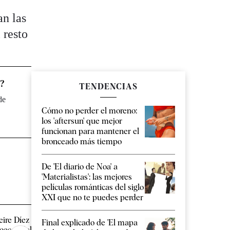
an las
 resto
y?
TENDENCIAS
de
Cómo no perder el moreno:
los 'aftersun' que mejor
funcionan para mantener el
bronceado más tiempo
De 'El diario de Noa' a
'Materialistas': las mejores
películas románticas del siglo
XXI que no te puedes perder
eire Díez y el abogado de las
"Yo me llamo María y 
Final explicado de 'El mapa
loacas del PSOE coordinaron
Jorge": las identidade