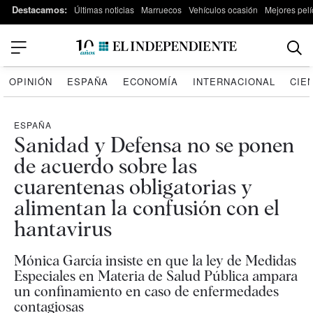
Destacamos:
Últimas noticias
Marruecos
Vehículos ocasión
Mejores pelí
OPINIÓN
ESPAÑA
ECONOMÍA
INTERNACIONAL
CIE
ESPAÑA
Sanidad y Defensa no se ponen
de acuerdo sobre las
cuarentenas obligatorias y
alimentan la confusión con el
hantavirus
Mónica García insiste en que la ley de Medidas
Especiales en Materia de Salud Pública ampara
un confinamiento en caso de enfermedades
contagiosas