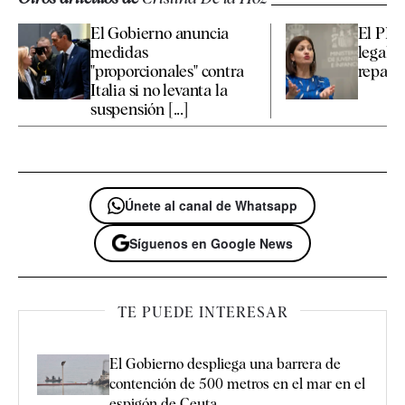
El Gobierno anuncia
El PP e
medidas
legales
"proporcionales" contra
reparto
Italia si no levanta la
suspensión [...]
Únete al canal de Whatsapp
Síguenos en Google News
TE PUEDE INTERESAR
El Gobierno despliega una barrera de
contención de 500 metros en el mar en el
espigón de Ceuta