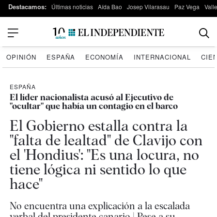
Destacamos:
Últimas noticias
Aída Bao
Josep Vilarasau
Paz Vega
Vall
OPINIÓN
ESPAÑA
ECONOMÍA
INTERNACIONAL
CIE
ESPAÑA
El líder nacionalista acusó al Ejecutivo de
"ocultar" que había un contagio en el barco
El Gobierno estalla contra la
"falta de lealtad" de Clavijo con
el 'Hondius': "Es una locura, no
tiene lógica ni sentido lo que
hace"
No encuentra una explicación a la escalada
verbal del presidente canario | Pese a su