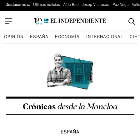
Destacamos:
Últimas noticias
Aída Bao
Josep Vilarasau
Paz Vega
Vall
OPINIÓN
ESPAÑA
ECONOMÍA
INTERNACIONAL
CIE
Crónicas
desde la Moncloa
ESPAÑA