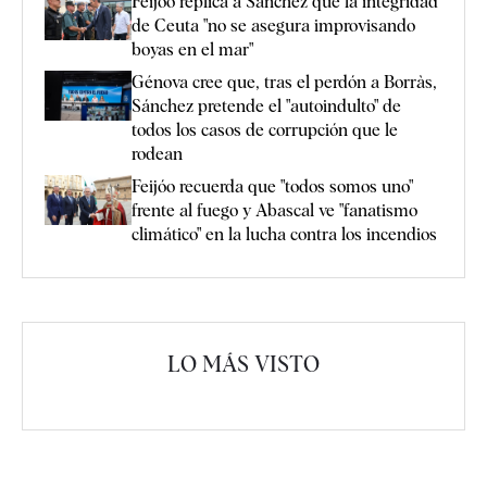
Feijóo replica a Sánchez que la integridad
de Ceuta "no se asegura improvisando
boyas en el mar"
Génova cree que, tras el perdón a Borràs,
Sánchez pretende el "autoindulto" de
todos los casos de corrupción que le
rodean
Feijóo recuerda que "todos somos uno"
frente al fuego y Abascal ve "fanatismo
climático" en la lucha contra los incendios
LO MÁS VISTO