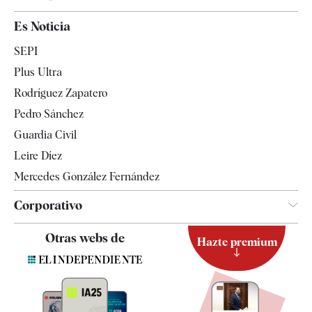
España
Es Noticia
Economía
SEPI
Internacional
Plus Ultra
Gente
Rodríguez Zapatero
Televisión
Pedro Sánchez
Tendencias
Guardia Civil
Leire Díez
Mercedes González Fernández
Corporativo
Contacto
Otras webs de
Hazte premium
Suscripción
Newsletter
Apps