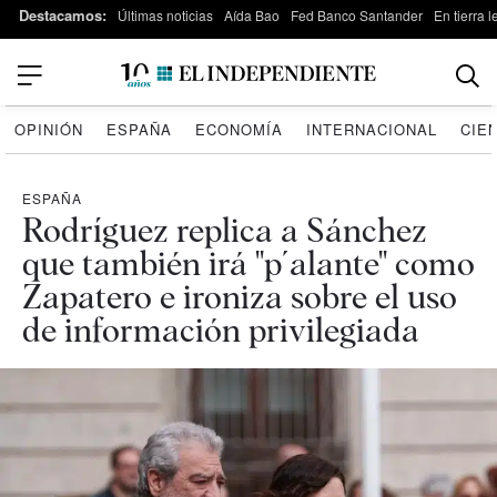
Destacamos:
Últimas noticias
Aída Bao
Fed Banco Santander
En tierra 
OPINIÓN
ESPAÑA
ECONOMÍA
INTERNACIONAL
CIE
ESPAÑA
Rodríguez replica a Sánchez
que también irá "p´alante" como
Zapatero e ironiza sobre el uso
de información privilegiada