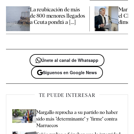
La reubicación de más
Marlas
de 800 menores llegados
el CNI 
a Ceuta pondrá a [...]
dimensi
Únete al canal de Whatsapp
Síguenos en Google News
TE PUEDE INTERESAR
Margallo reprocha a su partido no haber
sido más "determinante" y "firme" contra
Marruecos