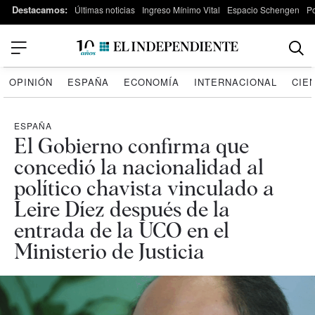
Destacamos:
Últimas noticias
Ingreso Mínimo Vital
Espacio Schengen
P
OPINIÓN
ESPAÑA
ECONOMÍA
INTERNACIONAL
CIE
ESPAÑA
El Gobierno confirma que
concedió la nacionalidad al
político chavista vinculado a
Leire Díez después de la
entrada de la UCO en el
Ministerio de Justicia