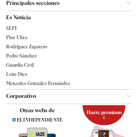
Principales secciones
España
Es Noticia
Economía
SEPI
Internacional
Plus Ultra
Gente
Rodríguez Zapatero
Televisión
Pedro Sánchez
Tendencias
Guardia Civil
Leire Díez
Mercedes González Fernández
Corporativo
Contacto
Otras webs de
Hazte premium
Suscripción
Newsletter
Apps