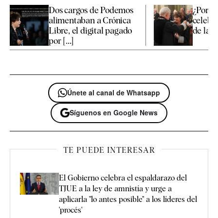
Dos cargos de Podemos
¿Por q
alimentaban a Crónica
celebró
Libre, el digital pagado
de la fi
por [...]
Únete al canal de Whatsapp
Síguenos en Google News
TE PUEDE INTERESAR
El Gobierno celebra el espaldarazo del
TJUE a la ley de amnistía y urge a
aplicarla "lo antes posible" a los líderes del
'procés'